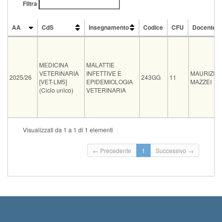
Filtra
AA
CdS
Insegnamento
Codice
CFU
Docente
AA
CdS
Insegnamento
Codice
CFU
Docente
MEDICINA
MALATTIE
VETERINARIA
INFETTIVE E
MAURIZIO
2025/26
243GG
11
[VET-LM5]
EPIDEMIOLOGIA
MAZZEI
(Ciclo unico)
VETERINARIA
Tipo
Data e ora
Sede
Note
Iscritti
Vecchio ord.
Iscrizioni
Visualizzati da 1 a 1 di 1 elementi
Inizio iscrizioni: 0
03-09-2026 08:00
15
Termine iscrizioni
← Precedente
1
Successivo →