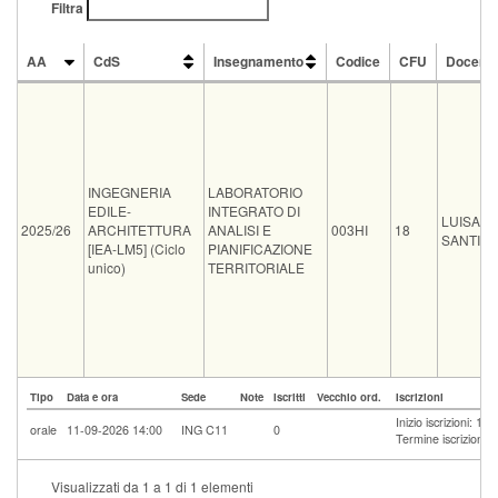
Filtra
AA
CdS
Insegnamento
Codice
CFU
Docent
AA
CdS
Insegnamento
Codice
CFU
Docent
INGEGNERIA
LABORATORIO
EDILE-
INTEGRATO DI
LUISA
2025/26
ARCHITETTURA
ANALISI E
003HI
18
SANTINI
[IEA-LM5] (Ciclo
PIANIFICAZIONE
unico)
TERRITORIALE
Tipo
Data e ora
Sede
Note
Iscritti
Vecchio ord.
Iscrizioni
Inizio iscrizioni: 1
orale
11-09-2026 14:00
ING C11
0
Termine iscrizioni:
Visualizzati da 1 a 1 di 1 elementi