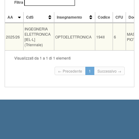
Filtra
AA
CdS
Insegnamento
Codice
CFU
Doce
AA
CdS
Insegnamento
Codice
CFU
Doce
INGEGNERIA
ELETTRONICA
MASS
2025/26
OPTOELETTRONICA
194II
6
[IEL-L]
PIOTT
(Triennale)
Tipo
Data e ora
Sede
Note
Iscritti
Vecchio ord.
Iscrizioni
Visualizzati da 1 a 1 di 1 elementi
Inizio iscrizi
orale
16-09-2026 09:00
ING A21
0
Termine iscri
← Precedente
1
Successivo →