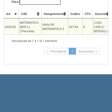
Filtra
AA
CdS
Insegnamento
Codice
CFU
Docente
AA
CdS
Insegnamento
Codice
CFU
Docente
MATEMATICA
LUIGI
ANALISI
2025/26
[MAT-L]
547AA
6
CARLO
MATEMATICA 3
(Triennale)
BERSELLI
CdS
Insegnamento
Visualizzati da 1 a 1 di 1 elementi
Condivisione
MATEMATICA [WMA-LM]
ANALISI MATEMATICA 3
Condivisione
MATEMATICA [WMAR-LM]
ANALISI MATEMATICA 3
Tipo
Data e ora
Sede
Note
Iscritti
Vecchio ord.
Iscrizioni
← Precedente
1
Successivo →
Inizio iscrizioni: 01-0
scritto
02-09-2026 09:00
E1
0
Termine iscrizioni: 31