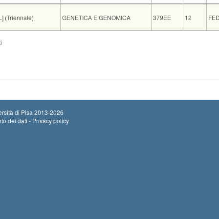
Insegnamento
Codice
CFU
Do
 (Triennale)
GENETICA E GENOMICA
379EE
12
FED
Note
Iscritti
i
ire
Prova in itinere di Genetica - Prof. Giovannoni
0
(Polo San Rossore)
Genomica
0
0
rsità di Pisa
2013-2026
to dei dati - Privacy policy