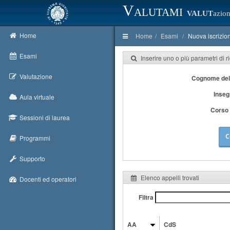
Valutami
VALUT
azion
Home
Home
Esami
Nuova iscrizio
Esami
Inserire uno o più parametri di r
Valutazione
Cognome del
Inse
Aula virtuale
Corso 
Sessioni di laurea
C
Programmi
Supporto
Elenco appelli trovati
Docenti ed operatori
Filtra
AA
CdS