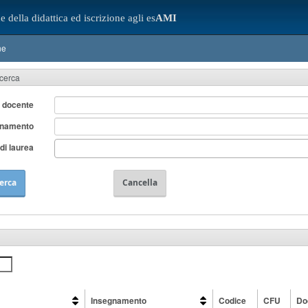
e della didattica ed iscrizione agli es
AMI
ne
icerca
 docente
gnamento
di laurea
erca
Cancella
Insegnamento
Codice
CFU
Do