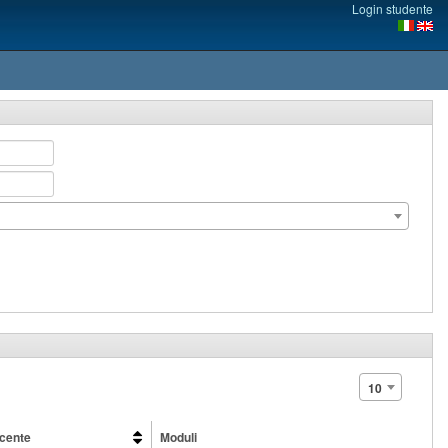
Login studente
10
cente
Moduli