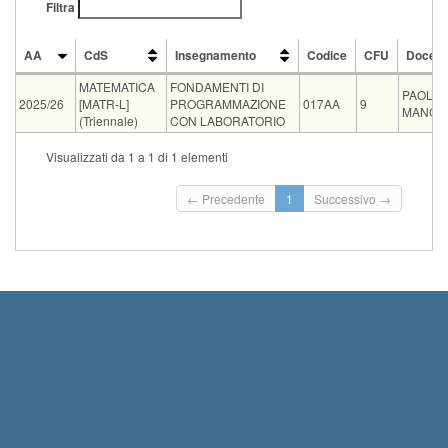
Filtra
AA
CdS
Insegnamento
Codice
CFU
Docent
AA
CdS
Insegnamento
Codice
CFU
Docen
MATEMATICA
FONDAMENTI DI
PAOLO 
2025/26
[MATR-L]
PROGRAMMAZIONE
017AA
9
MANCA
(Triennale)
CON LABORATORIO
Tipo
Data e ora
Sede
Note
Iscritti
Vecchio ord.
Iscrizioni
Visualizzati da 1 a 1 di 1 elementi
Inizio iscr
scritto
10-09-2026 09:30
AULA G
0
Termine is
← Precedente
1
Successivo →