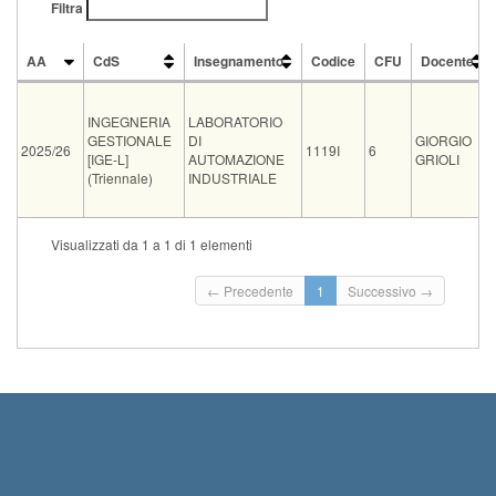
Filtra
AA
CdS
Insegnamento
Codice
CFU
Docente
AA
CdS
Insegnamento
Codice
CFU
Docente
INGEGNERIA
LABORATORIO
GESTIONALE
DI
GIORGIO
2025/26
1119I
6
[IGE-L]
AUTOMAZIONE
GRIOLI
(Triennale)
INDUSTRIALE
Tipo
Data e ora
Sede
Note
Iscritti
Vecchio ord.
Iscrizioni
Visualizzati da 1 a 1 di 1 elementi
Inizio iscrizioni: 15-08
orale
14-09-2026 08:30
ING C11
0
Termine iscrizioni: 11-
← Precedente
1
Successivo →