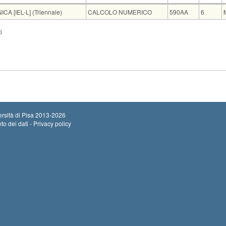
Insegnamento
Codice
CFU
 [IEL-L] (Triennale)
CALCOLO NUMERICO
590AA
6
Sede
Note
Iscritti
Vecchio ord.
Iscrizioni
i
Inizio iscrizio
ING C21
0
Termine iscriz
Inizio iscrizio
ING A21
0
Termine iscriz
rsità di Pisa
2013-2026
to dei dati - Privacy policy