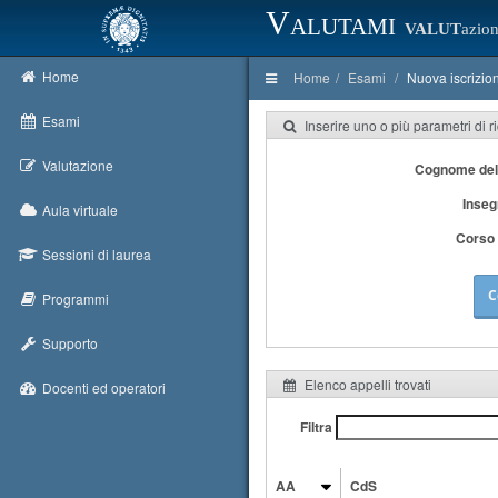
Valutami
VALUT
azion
Home
Home
Esami
Nuova iscrizio
Esami
Inserire uno o più parametri di r
Valutazione
Cognome del
Inse
Aula virtuale
Corso 
Sessioni di laurea
C
Programmi
Supporto
Elenco appelli trovati
Docenti ed operatori
Filtra
AA
CdS