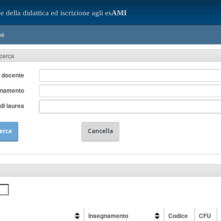
e della didattica ed iscrizione agli es
AMI
ne
icerca
 docente
gnamento
di laurea
erca
Cancella
Insegnamento
Codice
CFU