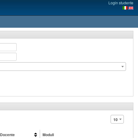
Login studente
10
Docente
Moduli