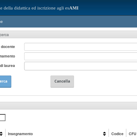
e della didattica ed iscrizione agli es
AMI
ne
icerca
 docente
gnamento
di laurea
erca
Cancella
Insegnamento
Codice
CFU