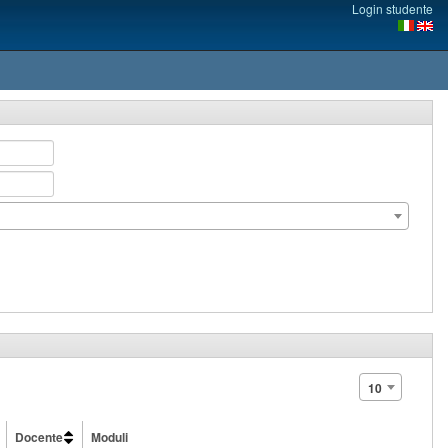
Login studente
10
Docente
Moduli