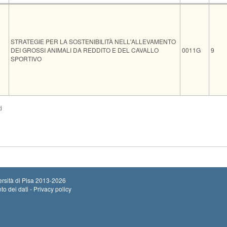
Insegnamento
Codice
CFU
STRATEGIE PER LA SOSTENIBILITÀ NELL'ALLEVAMENTO
DEI GROSSI ANIMALI DA REDDITO E DEL CAVALLO
0011G
9
SPORTIVO
Sede
Note
Iscritti
Vecchio ord.
Iscrizioni
i
Inizio iscrizioni: 12
0
Termine iscrizioni: 
rsità di Pisa
2013-2026
to dei dati - Privacy policy