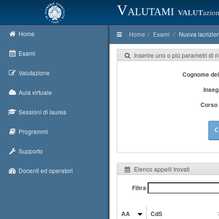
Valutami
VALUT
azion
Home
Home
Esami
Nuova iscrizio
Esami
Inserire uno o più parametri di r
Valutazione
Cognome del
Inse
Aula virtuale
Corso 
Sessioni di laurea
C
Programmi
Supporto
Elenco appelli trovati
Docenti ed operatori
Filtra
AA
CdS