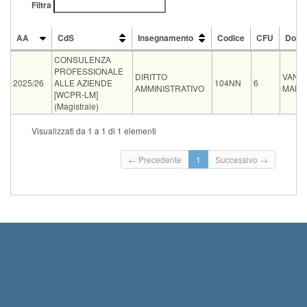
Filtra
AA
CdS
Insegnamento
Codice
CFU
Doce
AA
CdS
Insegnamento
Codice
CFU
Doce
CONSULENZA
PROFESSIONALE
DIRITTO
VANE
2025/26
ALLE AZIENDE
104NN
6
AMMINISTRATIVO
MANZ
[WCPR-LM]
(Magistrale)
Visualizzati da 1 a 1 di 1 elementi
Tipo
Data e ora
Sede
Note
Is
← Precedente
1
Successivo →
11-09-2026
STUDIO
STUDIO DOCENTE c/o Dip. Scienze Politiche via
orale
0
13:30
DOCENTE
Serafini 3,...
Leggi tutto