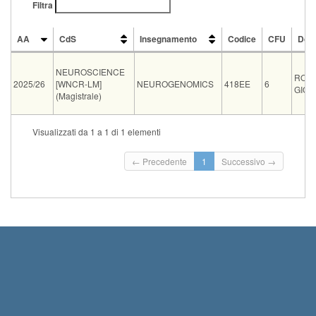
Filtra
AA
CdS
Insegnamento
Codice
CFU
Doc
AA
CdS
Insegnamento
Codice
CFU
Doc
NEUROSCIENCE
ROB
2025/26
[WNCR-LM]
NEUROGENOMICS
418EE
6
GIOV
(Magistrale)
V
Visualizzati da 1 a 1 di 1 elementi
Tipo
Data e ora
Sede
Note
Iscritti
or
← Precedente
1
Successivo →
08-09-2026
To be
Please send your Tdark report to Prof.
orale
0
10:00
defined
Giovannoni...
Leggi tutto