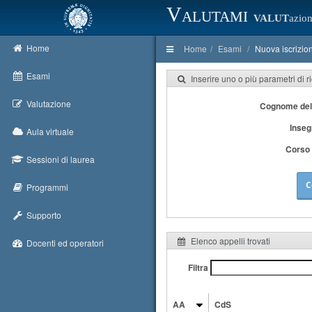
Valutami
VALUT
azion
Home
Home
Esami
Nuova iscrizio
Esami
Inserire uno o più parametri di r
Valutazione
Cognome del
Inse
Aula virtuale
Corso 
Sessioni di laurea
C
Programmi
Supporto
Elenco appelli trovati
Docenti ed operatori
Filtra
AA
CdS