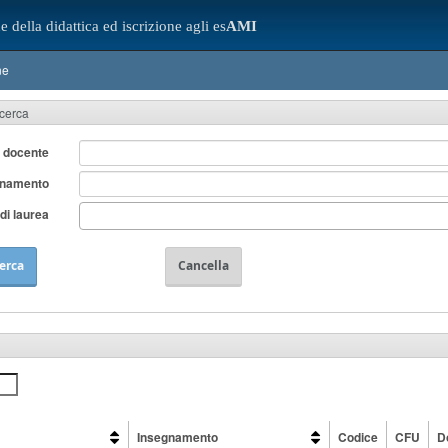
e della didattica ed iscrizione agli es
AMI
ne
icerca
 docente
gnamento
di laurea
erca
Cancella
Insegnamento
Codice
CFU
D