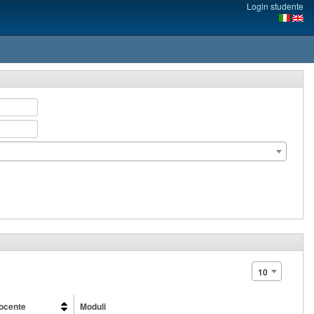
Login studente
10
ocente
Moduli