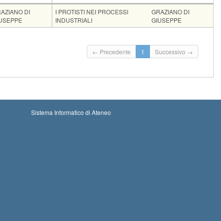
ocente
Moduli
AZIANO DI
I PROTISTI NEI PROCESSI
GRAZIANO DI
USEPPE
INDUSTRIALI
GIUSEPPE
Codice
CFU
ESSI INDUSTRIALI
156EE
3
.
Iscrizioni
← Precedente
1
Successivo →
Inizio iscrizioni: 20-08-2026 00:00
Iscrizioni chiuse
Termine iscrizioni: 07-09-2026 23:59
Inizio iscrizioni: 16-09-2026 00:00
Termine iscrizioni: 04-10-2026 23:59
Iscrizioni chiuse
Riservato a fuori corso, lavoratori, genitori
Inizio iscrizioni: 14-10-2026 00:00
Termine iscrizioni: 01-11-2026 23:59
Iscrizioni chiuse
Sistema Informatico di Ateneo
Riservato a fuori corso, lavoratori, genitori
Inizio iscrizioni: 25-11-2026 00:00
Termine iscrizioni: 13-12-2026 23:59
Iscrizioni chiuse
Riservato a fuori corso, lavoratori, genitori