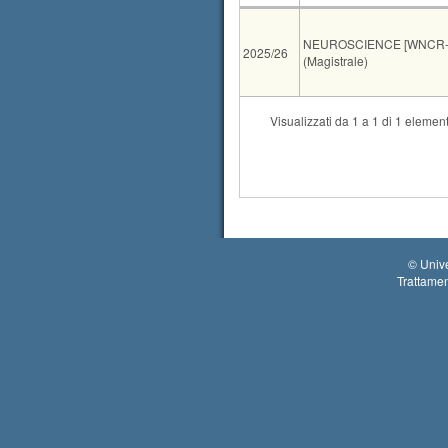
AA
CdS
NEUROSCIENCE [WNCR-
2025/26
(Magistrale)
Tipo
Data e ora
Visualizzati da 1 a 1 di 1 element
orale
18-09-2026 15:00
©
Unive
Trattamen