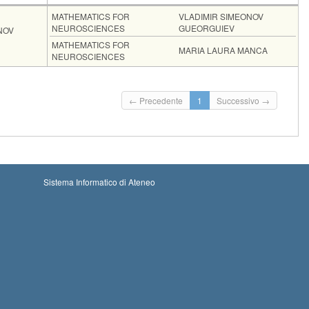
Moduli
MATHEMATICS FOR
VLADIMIR SIMEONOV
NEUROSCIENCES
GUEORGUIEV
NOV
MATHEMATICS FOR
MARIA LAURA MANCA
NEUROSCIENCES
Iscrizioni
Inizio iscrizioni: 29-08-2026 00:00
Iscrizioni chiuse
← Precedente
1
Successivo →
Termine iscrizioni: 16-09-2026 23:59
Sistema Informatico di Ateneo