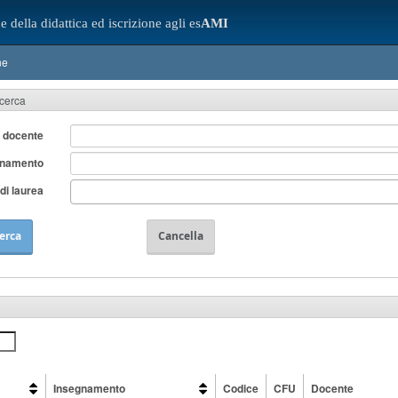
e della didattica ed iscrizione agli es
AMI
ne
icerca
 docente
gnamento
di laurea
erca
Cancella
Insegnamento
Codice
CFU
Docente