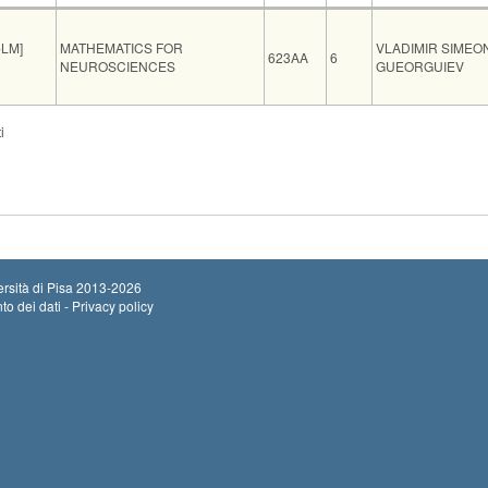
Insegnamento
Codice
CFU
Docente
LM]
MATHEMATICS FOR
VLADIMIR SIMEO
623AA
6
NEUROSCIENCES
GUEORGUIEV
Sede
Note
Iscritti
Vecchio ord.
i
ufficio 44 docente Dip.Matematica
0
rsità di Pisa
2013-2026
to dei dati - Privacy policy