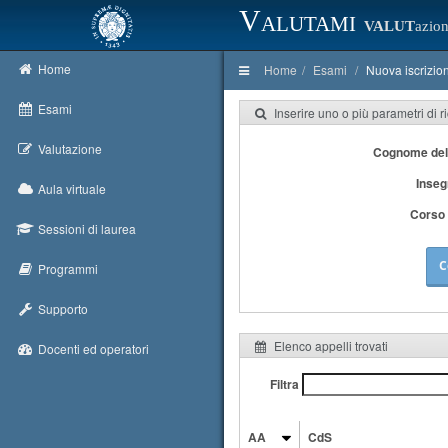
Valutami
VALUT
azion
Home
Home
Esami
Nuova iscrizio
Esami
Inserire uno o più parametri di r
Valutazione
Cognome del
Inse
Aula virtuale
Corso 
Sessioni di laurea
C
Programmi
Supporto
Elenco appelli trovati
Docenti ed operatori
Filtra
AA
CdS