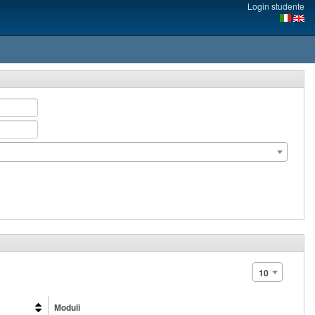
Login studente
10
Moduli