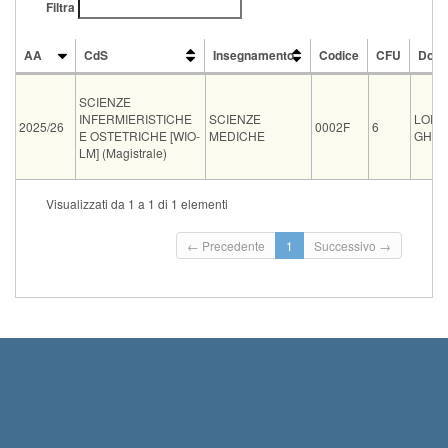
Filtra
AA
CdS
Insegnamento
Codice
CFU
Doce
AA
CdS
Insegnamento
Codice
CFU
Doce
SCIENZE
INFERMIERISTICHE
SCIENZE
LORE
2025/26
0002F
6
E OSTETRICHE [WIO-
MEDICHE
GHIA
LM] (Magistrale)
Tipo
Data e ora
Sede
Note
Iscritti
Vecchio ord.
Iscrizioni
Visualizzati da 1 a 1 di 1 elementi
Inizio iscrizioni: 23
07-09-2026 09:00
0
Termine iscrizioni: 
← Precedente
1
Successivo →
Inizio iscrizioni: 13
28-09-2026 09:00
0
Termine iscrizioni: 