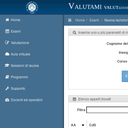
Valutami
VALUT
azion
Home
Home
Esami
Nuova iscrizio
Esami
Inserire uno o più parametri di r
Valutazione
Cognome del
Inse
Aula virtuale
Corso 
Sessioni di laurea
C
Programmi
Supporto
Elenco appelli trovati
Docenti ed operatori
Filtra
AA
CdS