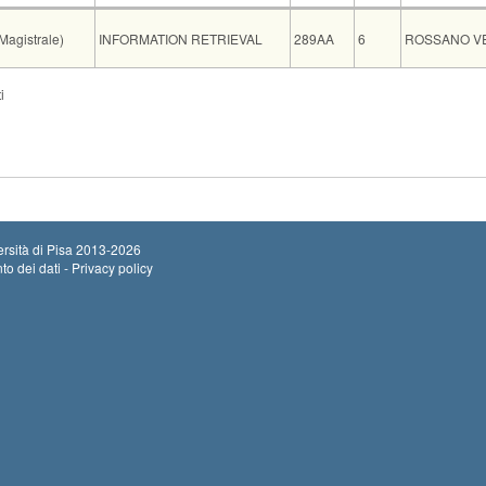
Insegnamento
Codice
CFU
Docente
agistrale)
INFORMATION RETRIEVAL
289AA
6
ROSSANO V
i
AND BUSINESS INFORMATICS [WDB-LM]
E NETWORKING [WTW-LM]
MANISTICA [WFUR-LM]
Sede
Note
Iscritti
Vecchio ord.
Iscrizioni
Inizio iscri
FIB C1
0
Termine iscr
rsità di Pisa
2013-2026
to dei dati - Privacy policy