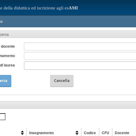
e della didattica ed iscrizione agli es
AMI
ne
icerca
 docente
gnamento
di laurea
erca
Cancella
Insegnamento
Codice
CFU
Docente