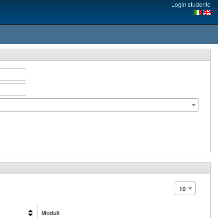
Login studente
10
Moduli