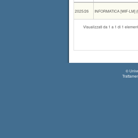
AA
CdS
2025/26
INFORMATICA [WIF-LM] (M
CdS
Visualizzati da 1 a 1 di 1 element
Condivisione
DATA SCIENCE 
Condivisione
INFORMATICA 
Condivisione
INFORMATICA U
Tipo
Data e ora
08-09-2026 09:00
©
Unive
Trattamen