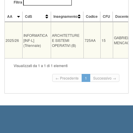
Filtra
AA
CdS
Insegnamento
Codice
CFU
Docente
AA
CdS
Insegnamento
Codice
CFU
Docente
INFORMATICA
ARCHITETTURE
GABRIELE
2025/26
[INF-L]
E SISTEMI
725AA
15
MENCAGLI
(Triennale)
OPERATIVI (B)
Vecchi
Visualizzati da 1 a 1 di 1 elementi
Tipo
Data e ora
Sede
Note
Iscritti
ord.
← Precedente
1
Successivo →
03-09-2026
FIB.
Gli studenti che hanno ottenuto l'esonero dalla
1
09:00
E
prova...
Leggi tutto