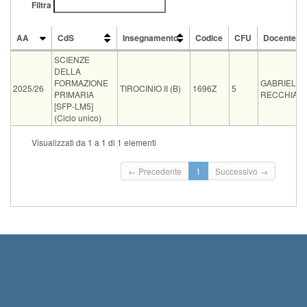
Filtra
AA
CdS
Insegnamento
Codice
CFU
Docente
AA
CdS
Insegnamento
Codice
CFU
Docente
SCIENZE
DELLA
FORMAZIONE
GABRIELE
2025/26
TIROCINIO II (B)
1696Z
5
PRIMARIA
RECCHIA
[SFP-LM5]
(Ciclo unico)
Vecchio
Visualizzati da 1 a 1 di 1 elementi
Tipo
Data e ora
Sede
Note
Iscritti
ord.
Iscrizi
Inizio 
← Precedente
1
Successivo →
09-09-2026
Consegna relazione annuale entro il
2026 
0
08:00
21 agosto 2026
Termin
2026 