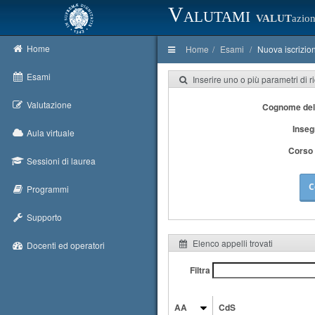
Valutami
VALUT
azion
Home
Home
Esami
Nuova iscrizio
Esami
Inserire uno o più parametri di r
Valutazione
Cognome del
Inse
Aula virtuale
Corso 
Sessioni di laurea
C
Programmi
Supporto
Elenco appelli trovati
Docenti ed operatori
Filtra
AA
CdS