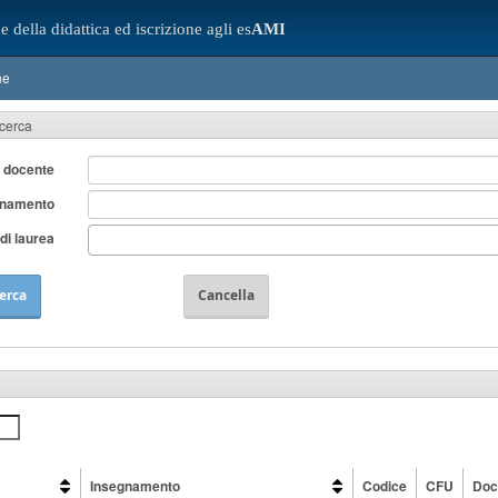
e della didattica ed iscrizione agli es
AMI
ne
icerca
 docente
gnamento
di laurea
erca
Cancella
Insegnamento
Codice
CFU
Doc