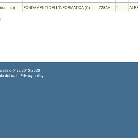
Insegnamento
Codice
CFU
Doc
riennale)
FONDAMENTI DELL'INFORMATICA (C)
728AA
9
ALE
Sede
Note
Iscritti
Vecchio ord.
Iscrizioni
i
Inizio iscrizioni:
FIB D3
0
Termine iscrizion
rsità di Pisa
2013-2026
to dei dati - Privacy policy