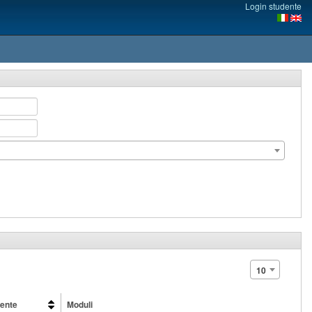
Login studente
10
ente
Moduli