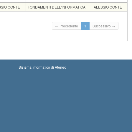
ente
Moduli
SSIO CONTE
FONDAMENTI DELL'INFORMATICA
ALESSIO CONTE
 10-08-2026 09:00
Iscrizioni chiuse
← Precedente
1
Successivo →
i: 04-09-2026 23:59
Sistema Informatico di Ateneo