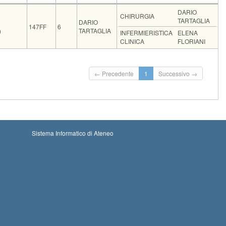
Codice
CFU
Docente
Moduli
DARIO
CHIRURGIA
TARTAGLIA
DARIO
147FF
6
)
TARTAGLIA
INFERMIERISTICA
ELENA
CLINICA
FLORIANI
-08-2026 00:00
Iscrizioni chiuse
← Precedente
1
Successivo →
05-09-2026 23:59
-09-2026 00:00
Iscrizioni chiuse
26-09-2026 23:59
Sistema Informatico di Ateneo