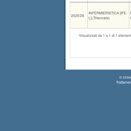
AA
CdS
INFERMIERISTICA [IFE-
2025/26
L] (Triennale)
Tipo
Data e ora
Visualizzati da 1 a 1 di 1 element
07-09-2026 15:00
28-09-2026 15:00
©
Unive
Trattamen