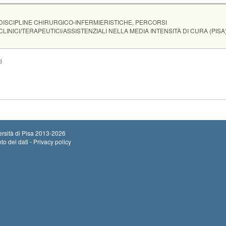
Insegnamento
DISCIPLINE CHIRURGICO-INFERMIERISTICHE, PERCORSI
CLINICI/TERAPEUTICI/ASSISTENZIALI NELLA MEDIA INTENSITÀ DI CURA (PISA
Sede
Note
Iscritti
Vecchio ord.
Iscrizioni
i
Inizio iscrizioni: 23
0
Termine iscrizioni: 
Inizio iscrizioni: 13
0
Termine iscrizioni: 
rsità di Pisa
2013-2026
to dei dati - Privacy policy