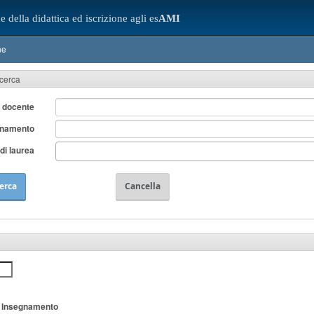
e della didattica ed iscrizione agli es
AMI
ne
icerca
 docente
gnamento
di laurea
erca
Cancella
Insegnamento