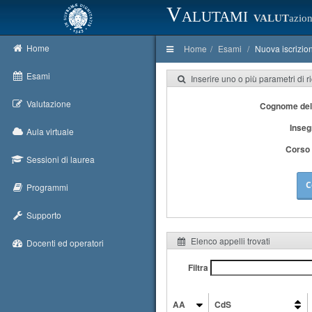
Valutami
VALUT
azion
Home
Home
Esami
Nuova iscrizio
Esami
Inserire uno o più parametri di r
Valutazione
Cognome del
Inse
Aula virtuale
Corso 
Sessioni di laurea
C
Programmi
Supporto
Elenco appelli trovati
Docenti ed operatori
Filtra
AA
CdS