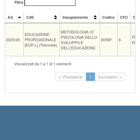
Filtra
AA
CdS
Insegnamento
Codice
CFU
Doc
AA
CdS
Insegnamento
Codice
CFU
Doc
METODOLOGIA I E
EDUCAZIONE
PSICOLOGIA DELLO
FRA
2025/26
PROFESSIONALE
0059F
6
SVILUPPO E
FAN
[EDP-L] (Triennale)
DELL’EDUCAZIONE
Tipo
Data e ora
Sede
Note
Iscritti
Vecchio ord.
Iscrizioni
Visualizzati da 1 a 1 di 1 elementi
Inizio iscrizi
02-09-2026 09:00
0
Termine iscri
← Precedente
1
Successivo →
Inizio iscrizi
23-09-2026 09:00
0
Termine iscri