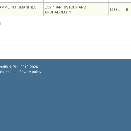
Insegnamento
Codice
C
AMME IN HUMANITIES
EGYPTIAN HISTORY AND
1588L
6
ARCHAEOLOGY
Sede
Note
Iscritti
Vecchio ord.
Isc
i
Ini
SAL-2 via dei Mille, n. 19.
0
Ter
rsità di Pisa
2013-2026
to dei dati - Privacy policy