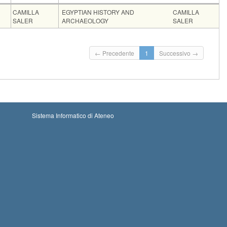
FU
Docente
Moduli
CAMILLA
EGYPTIAN HISTORY AND
CAMILLA
SALER
ARCHAEOLOGY
SALER
rizioni
zio iscrizioni: 30-08-2026 00:00
Iscrizioni chiuse
← Precedente
1
Successivo →
mine iscrizioni: 07-09-2026 23:59
Sistema Informatico di Ateneo