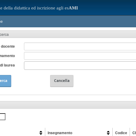
e della didattica ed iscrizione agli es
AMI
ne
icerca
 docente
gnamento
di laurea
erca
Cancella
Insegnamento
Codice
C