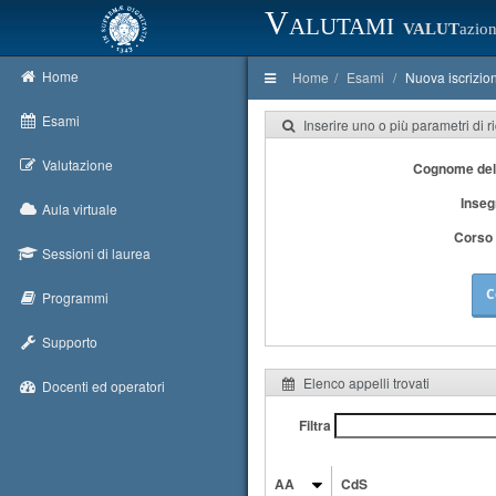
Valutami
VALUT
azion
Home
Home
Esami
Nuova iscrizio
Esami
Inserire uno o più parametri di r
Valutazione
Cognome del
Inse
Aula virtuale
Corso 
Sessioni di laurea
C
Programmi
Supporto
Elenco appelli trovati
Docenti ed operatori
Filtra
AA
CdS