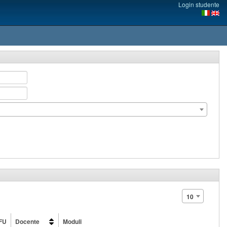
Login studente
10
FU
Docente
Moduli