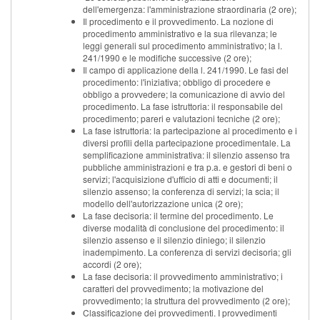
dell'emergenza: l'amministrazione straordinaria (2 ore);
Il procedimento e il provvedimento. La nozione di
procedimento amministrativo e la sua rilevanza; le
leggi generali sul procedimento amministrativo; la l.
241/1990 e le modifiche successive (2 ore);
Il campo di applicazione della l. 241/1990. Le fasi del
procedimento: l'iniziativa; obbligo di procedere e
obbligo a provvedere; la comunicazione di avvio del
procedimento. La fase istruttoria: il responsabile del
procedimento; pareri e valutazioni tecniche (2 ore);
La fase istruttoria: la partecipazione al procedimento e i
diversi profili della partecipazione procedimentale. La
semplificazione amministrativa: il silenzio assenso tra
pubbliche amministrazioni e tra p.a. e gestori di beni o
servizi; l'acquisizione d'ufficio di atti e documenti; il
silenzio assenso; la conferenza di servizi; la scia; il
modello dell'autorizzazione unica (2 ore);
La fase decisoria: il termine del procedimento. Le
diverse modalità di conclusione del procedimento: il
silenzio assenso e il silenzio diniego; il silenzio
inadempimento. La conferenza di servizi decisoria; gli
accordi (2 ore);
La fase decisoria: il provvedimento amministrativo; i
caratteri del provvedimento; la motivazione del
provvedimento; la struttura del provvedimento (2 ore);
Classificazione dei provvedimenti. I provvedimenti