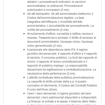
ablatori; i provvedimenti ordinatori; le sanzioni
amministrative; le ordinanze. Provvedimenti
autorizzatori e concessori (2 ore);
Gli atti dichiarativi. Gli atti amministrativi elettronici; il
Codice dell'amministrazione digitale. La fase
integrativa dell'efficacia. L'invalidità dell'atto
amministrativo. L'annullabilità del provvedimento. La
nullità del provvedimento (2 ore);
Annullamento d'ufficio; convalida e ratifica; revoca e
recesso. Trasparenza e accesso: il diritto di accesso ai
documenti amministrativi; l'accesso civico; l'accesso
civico generalizzato (2 ore)
;
Il personale alle dipendenze della P.A. Il regime
giuridico del personale. Il rapporto d'ufficio e il rapporto
di servizio. Il concorso pubblico. Le fonti del rapporto di
lavoro: il rapporto di lavoro contrattualizzato e il
rapporto di pubblico impiego. La responsabilità
disciplinare tra legificazione e contrattualizzazione. La
valutazione della performance (2 ore);
L'attività contrattuale della pubblica amministrazione.
La capacità di diritto privato della p.a. Il quadro
normativo di riferimento. Il Codice dei Contratti Pubblici.
Il ruolo dell'Anac (2ore);
I beni: i beni demaniali; il regime giuridico dei beni
demaniali; i beni patrimoniali disponibili e indisponibili.
La finanza: le entrate e le spese; il bilancio dello Stato;