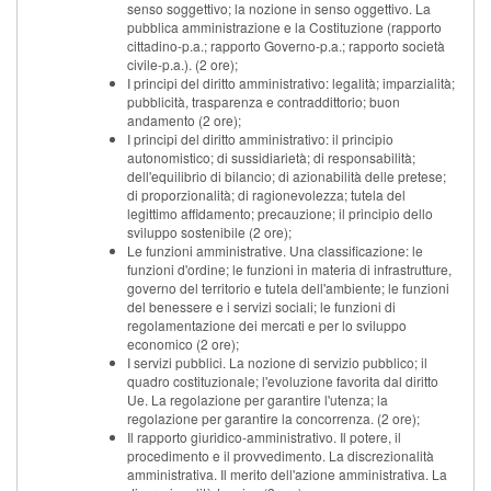
senso soggettivo; la nozione in senso oggettivo. La
pubblica amministrazione e la Costituzione (rapporto
cittadino-p.a.; rapporto Governo-p.a.; rapporto società
civile-p.a.). (2 ore);
I principi del diritto amministrativo: legalità; imparzialità;
pubblicità, trasparenza e contraddittorio; buon
andamento (2 ore);
I principi del diritto amministrativo: il principio
autonomistico; di sussidiarietà; di responsabilità;
dell'equilibrio di bilancio; di azionabilità delle pretese;
di proporzionalità; di ragionevolezza; tutela del
legittimo affidamento; precauzione; il principio dello
sviluppo sostenibile (2 ore);
Le funzioni amministrative. Una classificazione: le
funzioni d'ordine; le funzioni in materia di infrastrutture,
governo del territorio e tutela dell'ambiente; le funzioni
del benessere e i servizi sociali; le funzioni di
regolamentazione dei mercati e per lo sviluppo
economico (2 ore);
I servizi pubblici. La nozione di servizio pubblico; il
quadro costituzionale; l'evoluzione favorita dal diritto
Ue. La regolazione per garantire l'utenza; la
regolazione per garantire la concorrenza. (2 ore);
Il rapporto giuridico-amministrativo. Il potere, il
procedimento e il provvedimento. La discrezionalità
amministrativa. Il merito dell'azione amministrativa. La