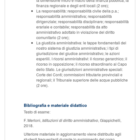
la dimensione micro e macro della finanza pubblica; la
finanza regionale e degli enti locali (2 ore);
La responsabilità: responsabilità civile della p.a.;
responsabilità amministrativa; responsabilità
dirigenziale; responsabilità disciplinare; responsabilità
erariale e contabile; responsabilità da atto
amministrativo adottato in violazione del diritto
comunitario (2 ore);
La giustizia amministrativa: le tappe fondamentali del
nostro sistema di giustizia amministrativa; i tipi di
giurisdizione del giudice amministrativo; le azioni
esperiili. I ricorsi amministrativi: il ricorso gerarchico; il
ricorso in opposizione; il ricorso straordinario al Capo
dello Stato. Le giurisdizioni amministrative speciali:
Corte dei Conti; commissioni tributarie provinciali e
regionali; il Tribunale superiore delle acque pubbliche
(2 ore).
Bibliografia e materiale didattico
Testo di esame:
F. Merloni,
Istituzioni di diritto amministrativo
, Giappichelli,
2018.
Ulteriore materiale in aggiornamento viene distribuito agli
studenti frequentanti durante lo svolgimento del corso.