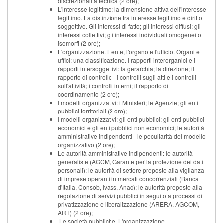
discrezionalità tecnica (2 ore);
L'interesse legittimo; la dimensione attiva dell'interesse
legittimo. La distinzione tra interesse legittimo e diritto
soggettivo. Gli interessi di fatto; gli interessi diffusi; gli
interessi collettivi; gli interessi individuali omogenei o
isomorfi (2 ore);
L'organizzazione. L'ente, l'organo e l'ufficio. Organi e
uffici: una classificazione. I rapporti interorganici e i
rapporti intersoggettivi: la gerarchia; la direzione; il
rapporto di controllo - i controlli sugli atti e i controlli
sull'attività; i controlli interni; il rapporto di
coordinamento (2 ore);
I modelli organizzativi: i Ministeri; le Agenzie; gli enti
pubblici territoriali (2 ore);
I modelli organizzativi: gli enti pubblici; gli enti pubblici
economici e gli enti pubblici non economici; le autorità
amministrative indipendenti - le peculiarità del modello
organizzativo (2 ore);
Le autorità amministrative indipendenti: le autorità
generaliste (AGCM, Garante per la protezione dei dati
personali); le autorità di settore preposte alla vigilanza
di imprese operanti in mercati concorrenziali (Banca
d'Italia, Consob, Ivass, Anac); le autorità preposte alla
regolazione di servizi pubblici in seguito a processi di
privatizzazione e liberalizzazione (ARERA, AGCOM,
ART) (2 ore);
Le società pubbliche. L'organizzazione