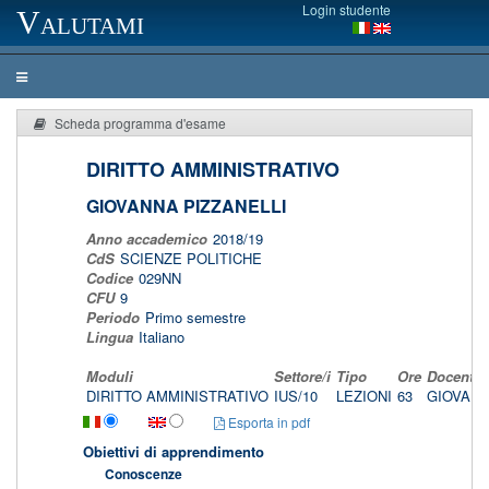
Login studente
Valutami
Scheda programma d'esame
DIRITTO AMMINISTRATIVO
GIOVANNA PIZZANELLI
Anno accademico
2018/19
CdS
SCIENZE POLITICHE
Codice
029NN
CFU
9
Periodo
Primo semestre
Lingua
Italiano
Moduli
Settore/i
Tipo
Ore
Docente/
DIRITTO AMMINISTRATIVO
IUS/10
LEZIONI
63
GIOVANN
Esporta in pdf
Obiettivi di apprendimento
Conoscenze