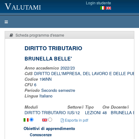
Login studente
Valutami
Scheda programma d'esame
DIRITTO TRIBUTARIO
BRUNELLA BELLE'
Anno accademico
2022/23
CdS
DIRITTO DELL'IMPRESA, DEL LAVORO E DELLE PUB
Codice
196NN
CFU
6
Periodo
Secondo semestre
Lingua
Italiano
Moduli
Settore/i
Tipo
Ore
Docente/i
DIRITTO TRIBUTARIO
IUS/12
LEZIONI
48
BRUNELLA BE
Esporta in pdf
Obiettivi di apprendimento
Conoscenze