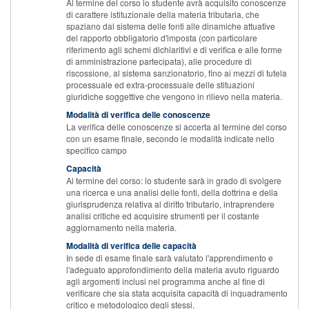
Al termine del corso lo studente avrà acquisito conoscenze
di carattere istituzionale della materia tributaria, che
spaziano dal sistema delle fonti alle dinamiche attuative
del rapporto obbligatorio d'imposta (con particolare
riferimento agli schemi dichiaritivi e di verifica e alle forme
di amministrazione partecipata), alle procedure di
riscossione, al sistema sanzionatorio, fino ai mezzi di tutela
processuale ed extra-processuale delle stituazioni
giuridiche soggettive che vengono in rilievo nella materia.
Modalità di verifica delle conoscenze
La verifica delle conoscenze si accerta al termine del corso
con un esame finale, secondo le modalità indicate nello
specifico campo
Capacità
Al termine del corso: lo studente sarà in grado di svolgere
una ricerca e una analisi delle fonti, della dottrina e della
giurisprudenza relativa al diritto tributario, intraprendere
analisi critiche ed acquisire strumenti per il costante
aggiornamento nella materia.
Modalità di verifica delle capacità
In sede di esame finale sarà valutato l'apprendimento e
l'adeguato approfondimento della materia avuto riguardo
agli argomenti inclusi nel programma anche al fine di
verificare che sia stata acquisita capacità di inquadramento
critico e metodologico degli stessi.