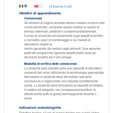
Esporta in pdf
Obiettivi di apprendimento
Conoscenze
Gli alimenti di origine animale devono essere conformi alle
norme alimentari, comprese quelle relative ai residui di
farmaci veterinari, pesticidi e contaminantiambientali.
Il corso si concentra principalmente sugli aspetti scientifici
e normativi, piani di monitoraggio e sui metodi di
laboratorio relativi al
rischio generato dai residui negli alimenti. Una seconda
parte del programma riguarda aspetti pratici quali gli
strumenti analitici ed il loro svilupp
Modalità di verifica delle conoscenze
Lo studente sarà valutato sulla sua capacità di discutere i
contenuti del corso utilizzando la terminologia appropriata.
Nell'esame lo studente deve dimostrare leproprie
conoscenze e organizzare una risposta correttamente
scritta. Lo studente deve dimostrare la capacità di mettere
in pratica ed eseguire, con consapevolezzacritica, le
attività svolte sotto la guida dell'insegnante durante il
corso.
Indicazioni metodologiche
Didattica teorica: 12 ore di lezioni frontali con ausilio slides