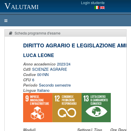
Login studente
Valutami
Scheda programma d'esame
DIRITTO AGRARIO E LEGISLAZIONE AMB
LUCA LEONE
Anno accademico
2023/24
CdS
SCIENZE AGRARIE
Codice
001NN
CFU
6
Periodo
Secondo semestre
Lingua
Italiano
Moduli
Settore/i
Tipo
Ore
Docent