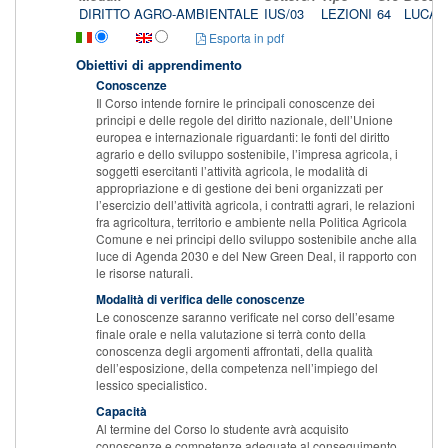
DIRITTO AGRO-AMBIENTALE
IUS/03
LEZIONI
64
LUCA 
Esporta in pdf
Obiettivi di apprendimento
Conoscenze
Il Corso intende fornire le principali conoscenze dei
principi e delle regole del diritto nazionale, dell’Unione
europea e internazionale riguardanti: le fonti del diritto
agrario e dello sviluppo sostenibile, l’impresa agricola, i
soggetti esercitanti l’attività agricola, le modalità di
appropriazione e di gestione dei beni organizzati per
l’esercizio dell’attività agricola, i contratti agrari, le relazioni
fra agricoltura, territorio e ambiente nella Politica Agricola
Comune e nei principi dello sviluppo sostenibile anche alla
luce di Agenda 2030 e del New Green Deal, il rapporto con
le risorse naturali.
Modalità di verifica delle conoscenze
Le conoscenze saranno verificate nel corso dell’esame
finale orale e nella valutazione si terrà conto della
conoscenza degli argomenti affrontati, della qualità
dell’esposizione, della competenza nell’impiego del
lessico specialistico.
Capacità
Al termine del Corso lo studente avrà acquisito
conoscenze e competenze adeguate al conseguimento