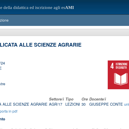
e della didattica ed iscrizione agli es
AMI
azione
PLICATA ALLE SCIENZE AGRARIE
/24
E
tre
Settore/i
Tipo
Ore
Docente/i
A ALLE SCIENZE AGRARIE
AGR/17
LEZIONI
30
GIUSEPPE CONTE
un
orta in pdf
nto