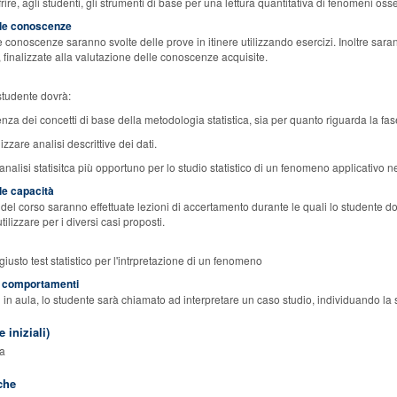
frire, agli studenti, gli strumenti di base per una lettura quantitativa di fenomeni oss
elle conoscenze
 conoscenze saranno svolte delle prove in itinere utilizzando esercizi. Inoltre sarann
 finalizzate alla valutazione delle conoscenze acquisite.
studente dovrà:
za dei concetti di base della metodologia statistica, sia per quanto riguarda la fase 
izzare analisi descrittive dei dati.
i analisi statisitca più opportuno per lo studio statistico di un fenomeno applicativo n
lle capacità
el corso saranno effettuate lezioni di accertamento durante le quali lo studente dov
tilizzare per i diversi casi proposti.
giusto test statistico per l'intrpretazione di un fenomeno
ei comportamenti
 in aula, lo studente sarà chiamato ad interpretare un caso studio, individuando la solu
 iniziali)
ca
che