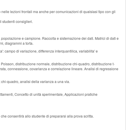
o nelle lezioni frontali ma anche per comunicazioni di qualsiasi tipo con gli
 studenti consiglieri.
che, popolazione e campione. Raccolta e sistemazione dei dati. Matrici di dati e
mi, diagrammi a torta.
': campo di variazione, differenza interquantilica, variabilita' e
di Poisson, distribuzione normale, distribuzione chi-quadro, distribuzione t-
entrata, connessione, covarianza e correlazione lineare. Analisi di regressione
st chi-quadro, analisi della varianza a una via.
tamenti, Concetto di unità sperimentale, Applicazioni pratiche
che consentirà allo studente di prepararsi alla prova scritta.