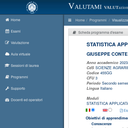
Valutami
VALUT
azion
Home
Home
Programmi
Visualizz
Esami
Scheda programma d'esame
Valutazione
STATISTICA AP
GIUSEPPE CONTE
Aula virtuale
Anno accademico
2023
Sessioni di laurea
CdS
SCIENZE AGRARI
Codice
455GG
Programmi
CFU
3
Periodo
Secondo semes
Lingua
Italiano
Supporto
Moduli
Docenti ed operatori
STATISTICA APPLICAT
Esp
Obiettivi di apprendime
Conoscenze