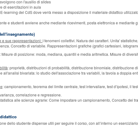
i svolgono con l'ausilio di slides
 di esercitazioni in aula
ito E-learning del CdS dove verrà messo a disposizione il materiale didattico utilizzat
cente e studenti avviene anche mediante ricevimenti, posta elettronica e mediante gli
ell'insegnamento)
le e sue rappresentazioni:
I fenomeni collettivi. Natura dei caratteri. Unita' statisti
quenza. Concetto di variabile. Rappresentazioni grafiche (grafici cartesiani, istogram
: Misure di posizione: moda, mediana, quantili e media aritmetica. Misure di diversita
ilità
: proprietà, distribuzioni di probabilità, distribuzione binomiale, distribuzione 
e all'analisi bivariata: lo studio dell'associazione tra variabili, la tavola a doppia 
le
: campionamento, teorema del limite centrale, test intervallare, test d’ipotesi, il te
ovarianza, correlazione e regressione.
statistica alle scienze agrarie: Come impostare un campionamento, Concetto dei trat
 didattico
 dello studente dispense utili per seguire il corso, con all’interno un eserciziario 