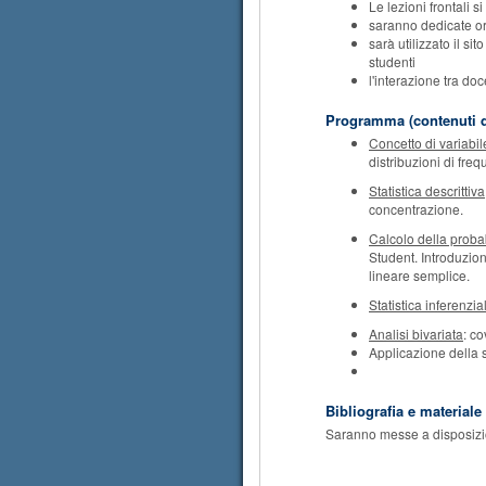
Le lezioni frontali s
saranno dedicate ore
sarà utilizzato il s
studenti
l'interazione tra do
Programma (contenuti d
Concetto di variabi
distribuzioni di fre
Statistica descrittiva
concentrazione.
Calcolo della probab
Student. Introduzion
lineare semplice.
Statistica inferenzia
Analisi bivariata
: c
Applicazione della 
Bibliografia e materiale
Saranno messe a disposizione