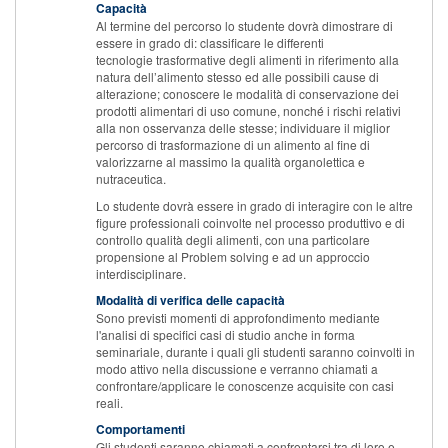
Capacità
Al termine del percorso lo studente dovrà dimostrare di
essere in grado di: classificare le differenti
tecnologie trasformative degli alimenti in riferimento alla
natura dell’alimento stesso ed alle possibili cause di
alterazione; conoscere le modalità di conservazione dei
prodotti alimentari di uso comune, nonché i rischi relativi
alla non osservanza delle stesse; individuare il miglior
percorso di trasformazione di un alimento al fine di
valorizzarne al massimo la qualità organolettica e
nutraceutica.
Lo studente dovrà essere in grado di interagire con le altre
figure professionali coinvolte nel processo produttivo e di
controllo qualità degli alimenti, con una particolare
propensione al Problem solving e ad un approccio
interdisciplinare.
Modalità di verifica delle capacità
Sono previsti momenti di approfondimento mediante
l'analisi di specifici casi di studio anche in forma
seminariale, durante i quali gli studenti saranno coinvolti in
modo attivo nella discussione e verranno chiamati a
confrontare/applicare le conoscenze acquisite con casi
reali.
Comportamenti
Gli studenti saranno chiamati a confrontarsi tra di loro e