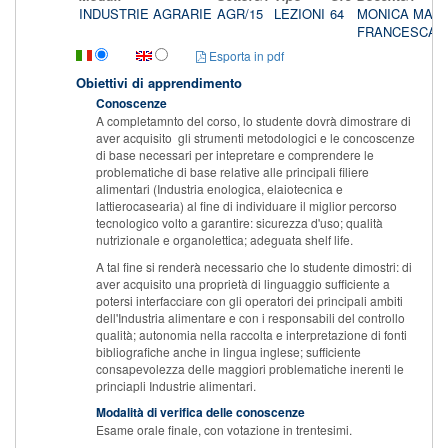
INDUSTRIE AGRARIE
AGR/15
LEZIONI
64
MONICA MAC
FRANCESCA 
Esporta in pdf
Obiettivi di apprendimento
Conoscenze
A completamnto del corso, lo studente dovrà dimostrare di
aver acquisito gli strumenti metodologici e le concoscenze
di base necessari per intepretare e comprendere le
problematiche di base relative alle principali filiere
alimentari (Industria enologica, elaiotecnica e
lattierocasearia) al fine di individuare il miglior percorso
tecnologico volto a garantire: sicurezza d'uso; qualità
nutrizionale e organolettica; adeguata shelf life.
A tal fine si renderà necessario che lo studente dimostri: di
aver acquisito una proprietà di linguaggio sufficiente a
potersi interfacciare con gli operatori dei principali ambiti
dell'Industria alimentare e con i responsabili del controllo
qualità; autonomia nella raccolta e interpretazione di fonti
bibliografiche anche in lingua inglese; sufficiente
consapevolezza delle maggiori problematiche inerenti le
princiapli Industrie alimentari.
Modalità di verifica delle conoscenze
Esame orale finale, con votazione in trentesimi.