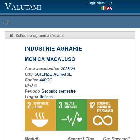
Login studente
Valutami
Scheda programma d'esame
INDUSTRIE AGRARIE
MONICA MACALUSO
Anno accademico
2023/24
CdS
SCIENZE AGRARIE
Codice
440GG
CFU
6
Periodo
Secondo semestre
Lingua
Italiano
Moduli
Settore/i
Tipo
Ore
Docente/i