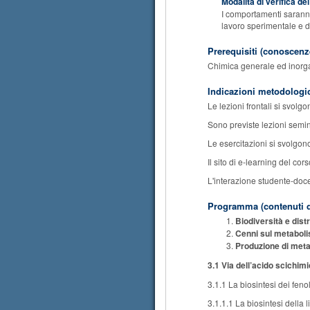
Modalità di verifica d
I comportamenti saranno 
lavoro sperimentale e di
Prerequisiti (conoscenze
Chimica generale ed inorga
Indicazioni metodologi
Le lezioni frontali si svolgo
Sono previste lezioni semina
Le esercitazioni si svolgono
Il sito di e-learning del cor
L'interazione studente-doc
Programma (contenuti d
Biodiversità e dist
Cenni sul metabol
Produzione di meta
3.1 Via dell’acido scichim
3.1.1 La biosintesi dei feno
3.1.1.1 La biosintesi della 