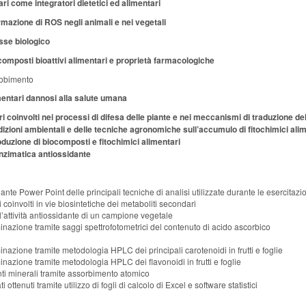
ari come integratori dietetici ed alimentari
rmazione di ROS negli animali e nei vegetali
esse biologico
 composti bioattivi alimentari e proprietà farmacologiche
sobimento
mentari dannosi alla salute umana
i coinvolti nei processi di difesa delle piante e nei meccanismi di traduzione de
dizioni ambientali e delle tecniche agronomiche sull’accumulo di fitochimici ali
duzione di biocomposti e fitochimici alimentari
 enzimatica antiossidante
te Power Point delle principali tecniche di analisi utilizzate durante le esercitazi
 coinvolti in vie biosintetiche dei metaboliti secondari
’attività antiossidante di un campione vegetale
inazione tramite saggi spettrofotometrici del contenuto di acido ascorbico
nazione tramite metodologia HPLC dei principali carotenoidi in frutti e foglie
nazione tramite metodologia HPLC dei flavonoidi in frutti e foglie
nti minerali tramite assorbimento atomico
 ottenuti tramite utilizzo di fogli di calcolo di Excel e software statistici