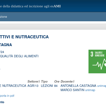
e della didattica ed iscrizione agli es
AMI
azione
TTIVI E NUTRACEUTICA
TAGNA
/24
QUALITÀ DEGLI ALIMENTI
e
Settore/i
Tipo
Ore
Docente/i
 E NUTRACEUTICA
AGR/13
LEZIONI
84
ANTONELLA CASTAGNA
unima
MARCO SANTIN
unimap
orta in pdf
nto