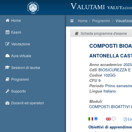
Valutami
VALUT
azion
Home
Home
Programmi
Visualizz
Esami
Scheda programma d'esame
Valutazione
COMPOSTI BIOA
ANTONELLA CAS
Aula virtuale
Anno accademico
2023
Sessioni di laurea
CdS
BIOSICUREZZA E 
Codice
102GG
Programmi
CFU
9
Periodo
Primo semestr
Lingua
Italiano
Supporto
Moduli
Docenti ed operatori
COMPOSTI BIOATTIVI
Esp
Obiettivi di apprendime