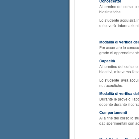
Conoscenze
Al termine del corso lo
biosintetiche.
Lo studente acquisirà i
e
riceverà
informazioni 
Modalità di verifica d
Per accertare le conosc
grado di apprendimento 
Capacità
Al termiine del corso l
bioattivi, attraverso l'e
Lo studente avrà acqui
nutraceutiche.
Modalità di verifica de
Durante le prove di labo
docente
durante il cors
Comportamenti
Alla fine del corso lo s
dati sperimentali con a