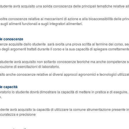
 studente avrà acquisito una solida
conoscenza delle principali
tematiche relative al
noltre conoscenze relative ai
meccanismi di azione e
alla bioaccessibilità delle pri
sugli alimenti funzionali e sugli integratori alimentari.
elle conoscenze
enze acquisite dallo studente sarà svolta una
prova scritta al termine del corso, 
degli argomenti trattati durante il
corso e la sua capacità di spiegare correttamente i
o studente avrà acquisito non soltanto conoscenze teoriche ma anche competenze scien
secuzione di esercitazioni di laboratorio.
sito anche conoscenze relative ai diversi approcci agronomici e
tecnologici utilizza
lle capacità
ratorio lo studente dovrà dimostrare la capacità di mettere in pratica e di eseguire, c
o.
tudente avrà acquisito la capacità di utilizzare la comune strumentazione presente in 
ccuratezza e precisione