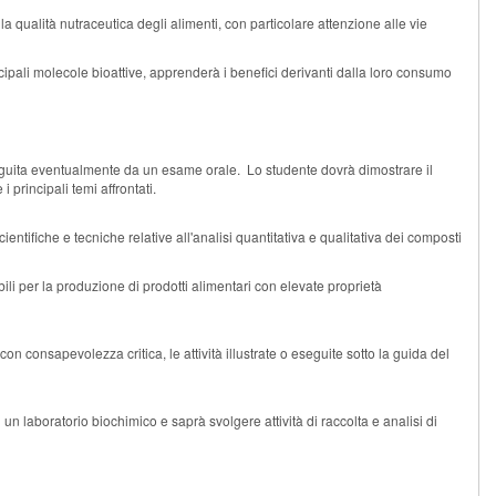
lla qualità nutraceutica degli alimenti,
con particolare attenzione alle
vie
ncipali molecole bioattive, apprenderà i benefici derivanti dalla loro consumo
seguita eventualmente da un esame orale. Lo studente dovrà dimostrare il
 principali temi affrontati.
tifiche e tecniche relative all'analisi quantitativa e qualitativa dei composti
bili per
la produzione di prodotti alimentari con elevate proprietà
on consapevolezza critica, le attività illustrate o eseguite sotto la guida del
un laboratorio biochimico e saprà svolgere attività di raccolta e analisi di