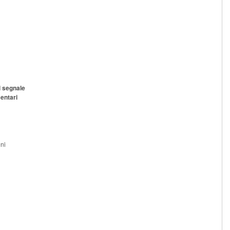
l segnale
mentari
oni