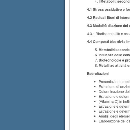
I Metaboliti second
4.1 Stress ossidativo e fo
4.2 Radicali liberi di inter
4.3 Modalità di azione dei
4.3.1 Biodisponibilità e as
4.4 Composti bioattivi ali
Metaboliti secondar
Influenza delle con
Biotecnologie e pro
Metalli ad attività
Esercitazioni
Presentazione median
Estrazione di enzimi
Determinazione dell
Estrazione e determ
(Vitamina C) in frutti
Estrazione e determi
Estrazione e determi
Analisi degli eleme
Elaborazione dei dati