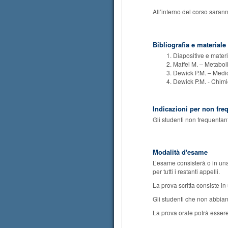
All’interno del corso sarann
Bibliografia e materiale
Diapositive e materi
Maffei M. – Metaboli
Dewick P.M. – Medic
Dewick P.M. - Chimica
Indicazioni per non fre
Gli studenti non frequentant
Modalità d'esame
L’esame consisterà o in una 
per tutti i restanti appelli.
La prova scritta consiste in
Gli studenti che non abbiano
La prova orale potrà essere