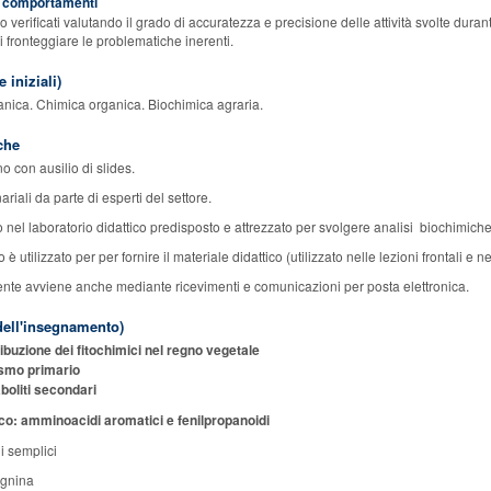
ei comportamenti
verificati valutando il grado di accuratezza e precisione delle attività svolte durante 
 fronteggiare le problematiche inerenti.
 iniziali)
nica. Chimica organica. Biochimica agraria.
che
no con ausilio di slides.
riali da parte di esperti del settore.
 nel laboratorio didattico predisposto e attrezzato per svolgere analisi biochimiche.
so è utilizzato per per fornire il materiale didattico (utilizzato nelle lezioni frontali 
ente avviene anche mediante ricevimenti e comunicazioni per posta elettronica.
ell'insegnamento)
ribuzione dei fitochimici nel regno vegetale
ismo primario
boliti secondari
ico: amminoacidi aromatici e fenilpropanoidi
li semplici
lignina