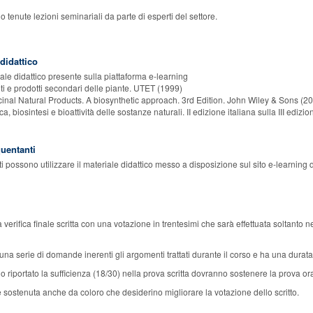
o tenute lezioni seminariali da parte di esperti del settore.
 didattico
ale didattico presente sulla piattaforma e-learning
ti e prodotti secondari delle piante. UTET (1999)
inal Natural Products. A biosynthetic approach. 3rd Edition. John Wiley & Sons (20
, biosintesi e bioattività delle sostanze naturali. II edizione italiana sulla III edizi
quentanti
i possono utilizzare il materiale didattico messo a disposizione sul sito e-learning d
verifica finale scritta con una votazione in trentesimi che sarà effettuata soltanto n
 una serie di domande inerenti gli argomenti trattati durante il corso e ha una durat
 riportato la sufficienza (18/30) nella prova scritta dovranno sostenere la prova or
 sostenuta anche da coloro che desiderino migliorare la votazione dello scritto.