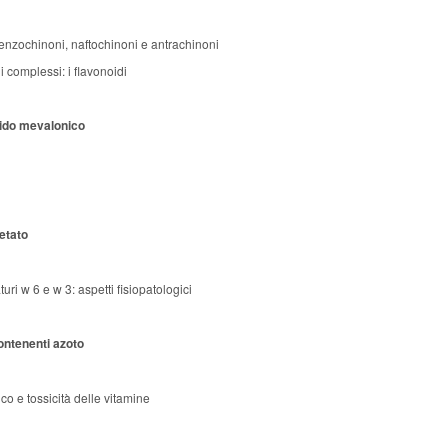
 benzochinoni, naftochinoni e antrachinoni
i complessi: i flavonoidi
cido mevalonico
cetato
turi w 6 e w 3: aspetti fisiopatologici
ontenenti azoto
co e tossicità delle vitamine