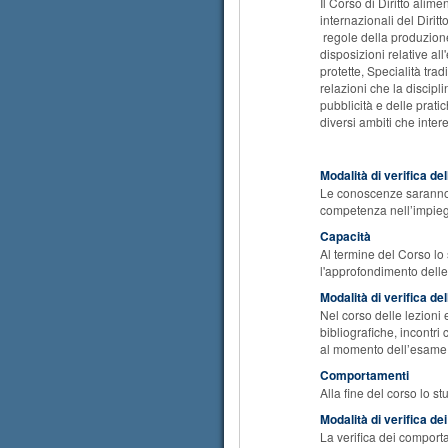
Il Corso di Diritto alim
internazionali del Dirit
regole della produzione
disposizioni relative al
protette, Specialità trad
relazioni che la discipl
pubblicità e delle pratic
diversi ambiti che inter
Modalità di verifica d
Le conoscenze saranno ve
competenza nell’impiego
Capacità
Al termine del Corso l
l'approfondimento dell
Modalità di verifica de
Nel corso delle lezioni e
bibliografiche, incontr
al momento dell’esame 
Comportamenti
Alla fine del corso lo s
Modalità di verifica d
La verifica dei comporta