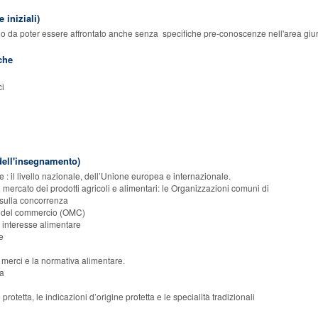
 iniziali)
odo da poter essere affrontato anche senza specifiche pre-conoscenze nell'area giur
che
ci
ell'insegnamento)
re : il livello nazionale, dell’Unione europea e internazionale.
 mercato dei prodotti agricoli e alimentari: le Organizzazioni comuni di
sulla concorrenza
e del commercio (OMC)
i interesse alimentare
re
e merci e la normativa alimentare.
ta
rotetta, le indicazioni d’origine protetta e le specialità tradizionali