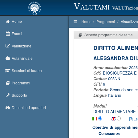
Valutami
VALUT
azion
Home
Home
Programmi
Visualizz
Esami
Scheda programma d'esame
Valutazione
DIRITTO ALIME
ALESSANDRA DI
Aula virtuale
Anno accademico
2023
Sessioni di laurea
CdS
BIOSICUREZZA E 
Codice
003NN
Programmi
CFU
6
Periodo
Secondo semes
Lingua
Italiano
Supporto
Moduli
Docenti ed operatori
DIRITTO ALIMENTARE
Esp
Obiettivi di apprendime
Conoscenze