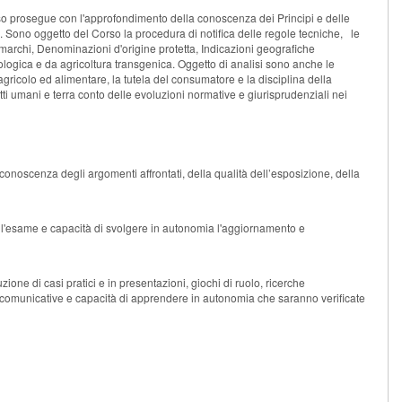
Corso prosegue con l'approfondimento della conoscenza dei Principi e delle
 Sono oggetto del Corso la procedura di notifica delle regole tecniche, le
i (marchi, Denominazioni d'origine protetta, Indicazioni geografiche
a Biologica e da agricoltura transgenica. Oggetto di analisi sono anche le
 agricolo ed alimentare, la tutela del consumatore e la disciplina della
iritti umani e terra conto delle evoluzioni normative e giurisprudenziali nei
conoscenza degli argomenti affrontati, della qualità dell’esposizione, della
l'esame e capacità di svolgere in autonomia l'aggiornamento e
zione di casi pratici e in presentazioni, giochi di ruolo, ricerche
ità comunicative e capacità di apprendere in autonomia che saranno verificate