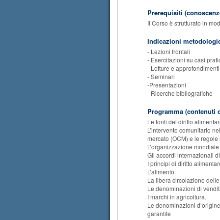
Prerequisiti (conoscenze
Il Corso è strutturato in m
Indicazioni metodologi
- Lezioni frontali
- Esercitazioni su casi prati
- Letture e approfondimenti
- Seminari
-Presentazioni
- Ricerche bibliografiche
Programma (contenuti d
Le fonti del diritto alimenta
L’intervento comunitario nel
mercato (OCM) e le regole 
L’organizzazione mondial
Gli accordi internazionali d
I principi di diritto alimenta
L’alimento
La libera circolazione dell
Le denominazioni di vendi
I marchi in agricoltura.
Le denominazioni d’origine p
garantite