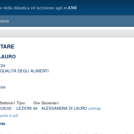
e della didattica ed iscrizione agli es
AMI
azione
NTARE
 LAURO
/24
QUALITÀ DEGLI ALIMENTI
tre
Settore/i
Tipo
Ore
Docente/i
IUS/03
LEZIONI
64
ALESSANDRA DI LAURO
unimap
orta in pdf
nto