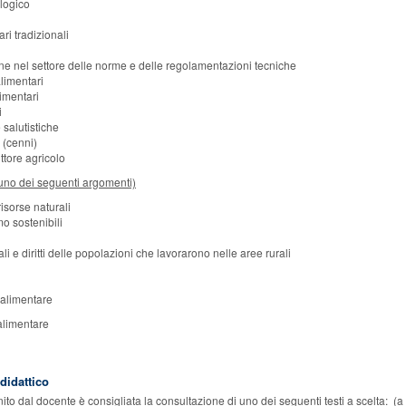
ologico
ri tradizionali
ne nel settore delle norme e delle regolamentazioni tecniche
alimentari
limentari
i
 salutistiche
 (cenni)
ttore agricolo
 uno dei seguenti argomenti)
isorse naturali
mo sostenibili
rali e diritti delle popolazioni che lavorarono nelle aree rurali
-alimentare
-alimentare
 didattico
ito dal docente è consigliata la consultazione di uno dei seguenti testi a scelta: (a cu