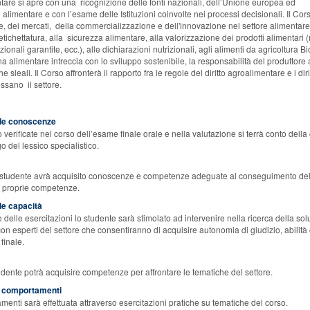
entare si apre con una ricognizione delle fonti nazionali, dell’Unione europea ed
to alimentare e con l’esame delle Istituzioni coinvolte nei processi decisionali. Il 
, dei mercati, della commercializzazione e dell'innovazione nel settore alimentare.
l'etichettatura, alla sicurezza alimentare, alla valorizzazione dei prodotti alimentar
izionali garantite, ecc.), alle dichiarazioni nutrizionali, agli alimenti da agricoltur
ina alimentare intreccia con lo sviluppo sostenibile, la responsabilità del produttore
he sleali. Il Corso affronterà il rapporto fra le regole del diritto agroalimentare e i d
essano il settore.
elle conoscenze
rificate nel corso dell’esame finale orale e nella valutazione si terrà conto della 
 del lessico specialistico.
o studente avrà acquisito conoscenze e competenze adeguate al conseguimento del
e proprie competenze.
lle capacità
 delle esercitazioni lo studente sarà stimolato ad intervenire nella ricerca della solu
i con esperti del settore che consentiranno di acquisire autonomia di giudizio, abil
finale.
tudente potrà acquisire competenze per affrontare le tematiche del settore.
ei comportamenti
menti sarà effettuata attraverso esercitazioni pratiche su tematiche del corso.