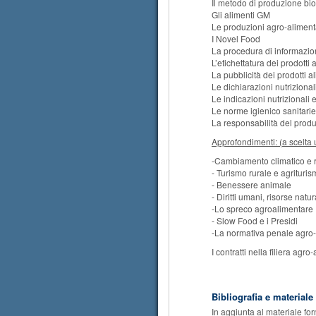
Il metodo di produzione bi
Gli alimenti GM
Le produzioni agro-alimenta
I Novel Food
La procedura di informazio
L’etichettatura dei prodotti 
La pubblicità dei prodotti a
Le dichiarazioni nutrizional
Le indicazioni nutrizionali e
Le norme igienico sanitarie
La responsabilità del produ
Approfondimenti: (a scelta
-Cambiamento climatico e r
- Turismo rurale e agrituris
- Benessere animale
- Diritti umani, risorse natu
-Lo spreco agroalimentare
- Slow Food e i Presidi
-La normativa penale agro
I contratti nella filiera agro
Bibliografia e materiale
In aggiunta al materiale forn