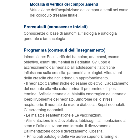
Modalità di verifica dei comportamenti
Valutazione dell'acquisizione dei comportamenti nel corso
del colloquio d'esame finale.
Prerequisiti (conoscenze iniziali)
Conoscenze di base di anatomia, fisiologia e patologia
generale e farmacologia.
Programma (contenuti dell'insegnamento)
Introduzione: Peculiarità del bambino; anamnesi, esame
obiettivo, esami strumentali in Pediatria. Sviluppo e
accrescimento dal neonato all’adolescente; fattori che
influiscono sulla crescita; parametri auxologici. Alterazioni
della crescita che richiedono un approfondimento.
- Il neonato: Caratteristiche ed esame obiettivo. L'adattamento
del neonato alla vita extrauterina. Il pretermine e il post-
termine. Asfissia neonatale. Malattia emorragica del neonato.
Iperbilirubinemie del neonato. Sindrome del distress
respiratorio. Il neonato da madre diabetica. Sepsi neonatali.
Gli screening neonatali.
- Le malattie esantematiche e Le vaccinazioni.
- Alimentazione in età evolutiva: fabbisogni; alimentazione al
seno e l’alimentazione con formula. Il divezzamento.
L’alimentazione dopo il divezzamento. Obesità.
- Principali patologie delle vie aeree superiori: laringite,