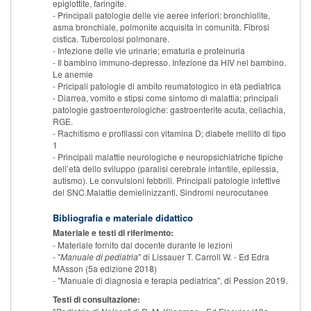
epiglottite, faringite.
- Principali patologie delle vie aeree inferiori: bronchiolite,
asma bronchiale, polmonite acquisita in comunità. Fibrosi
cistica. Tubercolosi polmonare.
- Infezione delle vie urinarie; ematuria e proteinuria
- Il bambino immuno-depresso. Infezione da HIV nel bambino.
Le anemie
- Pricipali patologie di ambito reumatologico in età pediatrica
- Diarrea, vomito e stipsi come sintomo di malattia; principali
patologie gastroenterologiche: gastroenterite acuta, celiachia,
RGE.
- Rachitismo e profilassi con vitamina D; diabete mellito di tipo
1
- Principali malattie neurologiche e neuropsichiatriche tipiche
dell’età dello sviluppo (paralisi cerebrale infantile, epilessia,
autismo). Le convulsioni febbrili. Principali patologie infettive
del SNC.Malattie demielinizzanti. Sindromi neurocutanee
Bibliografia e materiale didattico
Materiale e testi di riferimento:
- Materiale fornito dal docente durante le lezioni
- "
Manuale di pediatria
" di Lissauer T. Carroll W. - Ed Edra
MAsson (5a edizione 2018)
- "Manuale di diagnosia e terapia pediatrica", di Pession 2019.
Testi di consultazione: