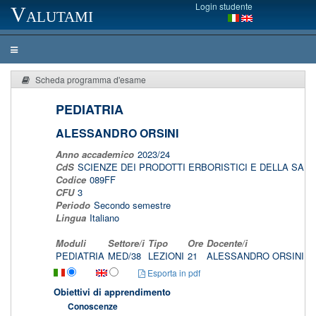
Login studente
Valutami
Scheda programma d'esame
PEDIATRIA
ALESSANDRO ORSINI
Anno accademico
2023/24
CdS
SCIENZE DEI PRODOTTI ERBORISTICI E DELLA SAL
Codice
089FF
CFU
3
Periodo
Secondo semestre
Lingua
Italiano
Moduli
Settore/i
Tipo
Ore
Docente/i
PEDIATRIA
MED/38
LEZIONI
21
ALESSANDRO ORSINI
u
Esporta in pdf
Obiettivi di apprendimento
Conoscenze