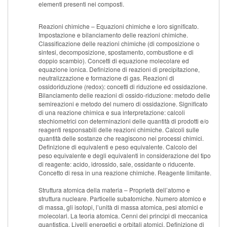
elementi presenti nei composti.
Reazioni chimiche – Equazioni chimiche e loro significato.
Impostazione e bilanciamento delle reazioni chimiche.
Classificazione delle reazioni chimiche (di composizione o
sintesi, decomposizione, spostamento, combustione e di
doppio scambio). Concetti di equazione molecolare ed
equazione ionica. Definizione di reazioni di precipitazione,
neutralizzazione e formazione di gas. Reazioni di
ossidoriduzione (redox): concetti di riduzione ed ossidazione.
Bilanciamento delle reazioni di ossido-riduzione: metodo delle
semireazioni e metodo del numero di ossidazione. Significato
di una reazione chimica e sua interpretazione: calcoli
stechiometrici con determinazioni delle quantità di prodotti e/o
reagenti responsabili delle reazioni chimiche. Calcoli sulle
quantità delle sostanze che reagiscono nei processi chimici.
Definizione di equivalenti e peso equivalente. Calcolo del
peso equivalente e degli equivalenti in considerazione del tipo
di reagente: acido, idrossido, sale, ossidante o riducente.
Concetto di resa in una reazione chimiche. Reagente limitante.
Struttura atomica della materia – Proprietà dell’atomo e
struttura nucleare. Particelle subatomiche. Numero atomico e
di massa, gli isotopi, l’unità di massa atomica, pesi atomici e
molecolari. La teoria atomica. Cenni dei principi di meccanica
quantistica. Livelli energetici e orbitali atomici. Definizione di