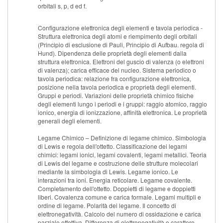
orbitali s, p, d ed f.
Configurazione elettronica degli elementi e tavola periodica -
Struttura elettronica degli atomi e riempimento degli orbitali
(Principio di esclusione di Pauli, Principio di Aufbau. regola di
Hund). Dipendenza delle proprietà degli elementi dalla
struttura elettronica. Elettroni del guscio di valenza (o elettroni
di valenza); carica efficace del nucleo. Sistema periodico o
tavola periodica: relazione fra configurazione elettronica,
posizione nella tavola periodica e proprietà degli elementi.
Gruppi e periodi. Variazioni delle proprietà chimico fisiche
degli elementi lungo i periodi e i gruppi: raggio atomico, raggio
ionico, energia di ionizzazione, affinità elettronica. Le proprietà
generali degli elementi.
Legame Chimico – Definizione di legame chimico. Simbologia
di Lewis e regola dell'ottetto. Classificazione dei legami
chimici: legami ionici, legami covalenti, legami metallici. Teoria
di Lewis del legame e costruzione delle strutture molecolari
mediante la simbologia di Lewis. Legame ionico. Le
interazioni tra ioni. Energia reticolare. Legame covalente.
Completamento dell'ottetto. Doppietti di legame e doppietti
liberi. Covalenza comune e carica formale. Legami multipli e
ordine di legame. Polarità dei legame. Il concetto di
elettronegatività. Calcolo del numero di ossidazione e carica
parziale effettiva. Differenza di elettronegatività e carattere