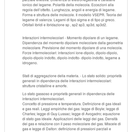
ionico del legame. Polarità della molecola. Eccezioni alla
regola dell’ottetto. Lunghezza, angoli e energia di legame.
Forma e struttura delle molecole. Il modello VSEPR. Teoria del
legame di valenza. Legami di tipo sigma e di tipo pi greco.
Orbitali ibridi e ibridazione sp , sp2 sp3, sp3d, sp3d2.
Interazioni intermolecolari - Momento dipolare di un legame.
Dipendenza del momento dipolare molecolare dalla geometria
molecolare. Previsione del momento dipolare di una molecola.
Forze intermolecolari: interazioni ione-dipolo, dipolo-dipolo,
dipolo-dipolo indotto, dipolo-indotto- dipolo-indotto, legame a
idrogeno.
Stati di aggregazione della materia. - Lo stato solido: proprietà
generali in dipendenza delle interazioni intermolecolari:
strutture cristalline e amorfe.
Lo stato gassoso e proprietà generali in dipendenza delle
interazioni intermolecolari.
Concetto di pressione e temperatura. Definizione di gas ideali
e gas reali. Leggi empiriche dei gas: legge di Boyle; legge di
Charles; legge di Guy-Lussac; legge di Avogadro; equazione
di stato gas ideale. Applicazioni delle leggi dei gas. Densità
dei gas e relazione con il peso molecolare del gas. Miscele di
gas e legge di Dalton: definizione di pressioni parziali e