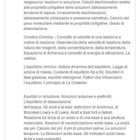
reagiscono: reazioni in soluzione. Calcoli stechiometrici relativi
alle proprietà colligative delle soluzioni (abbassamento
tensione di vapore, innalzamento ebullioscopico,
abbassamento crioscopico e pressione osmotica). Calcolo del
peso molecolare mediante le proprietà colligative. Grado di
dissociazione.
Cinetica Chimica – Concetto di velocità di una reazione e
ordine di reazione. Dipendenza della velocità di reazione dalla
natura dei reagenti, dalla concentrazione, dalla temperatura.
Equazione di Arrhenius e concetto di energia di attivazione. La
catalisi.
L'equilibrio chimico. Natura dinamica dell’equilibrio. Legge di
azione di massa. Costante di equilibrio Kp e Kc. Equilibri in
fase gassosa, equilibri eterogenei. Fattori che influenzano
l’equilibrio; il principio di Le Chatelier.
Equilibri in soluzione. Soluzioni acquose e elettroliti.
L'equilibrio di dissociazione
dell'acqua. Gli acidi e le basi: definizioni di Arrehnius, di
Bronsted-Lowry e di Lewis. Acidi e basi forti e deboli.
Relazione tra forza di un acido e di una base e sua struttura
molecolare. Reazioni di neutralizzazione acido-base. La scala
del pH. Calcolo del pH. Il pH di soluzioni saline. Le soluzioni
tampone. Le titolazioni acido base. Gli indicatori acido base.
Acidi e basi poliprotici.