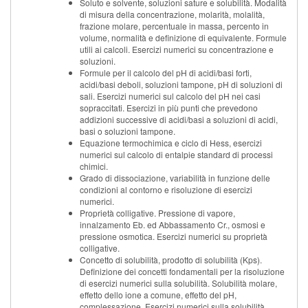
Soluto e solvente, soluzioni sature e solubilità. Modalità
di misura della concentrazione, molarità, molalità,
frazione molare, percentuale in massa, percento in
volume, normalità e definizione di equivalente. Formule
utili ai calcoli. Esercizi numerici su concentrazione e
soluzioni.
Formule per il calcolo del pH di acidi/basi forti,
acidi/basi deboli, soluzioni tampone, pH di soluzioni di
sali. Esercizi numerici sul calcolo del pH nei casi
sopraccitati. Esercizi in più punti che prevedono
addizioni successive di acidi/basi a soluzioni di acidi,
basi o soluzioni tampone.
Equazione termochimica e ciclo di Hess, esercizi
numerici sul calcolo di entalpie standard di processi
chimici.
Grado di dissociazione, variabilità in funzione delle
condizioni al contorno e risoluzione di esercizi
numerici.
Proprietà colligative. Pressione di vapore,
innalzamento Eb. ed Abbassamento Cr., osmosi e
pressione osmotica. Esercizi numerici su proprietà
colligative.
Concetto di solubilità, prodotto di solubilità (Kps).
Definizione dei concetti fondamentali per la risoluzione
di esercizi numerici sulla solubilità. Solubilità molare,
effetto dello ione a comune, effetto del pH,
complessazione. Esercizi numerici sulla solubilità.