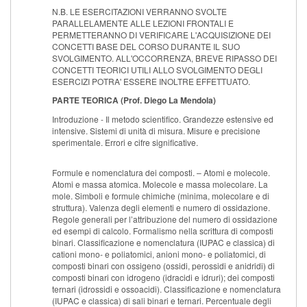
N.B. LE ESERCITAZIONI VERRANNO SVOLTE
PARALLELAMENTE ALLE LEZIONI FRONTALI E
PERMETTERANNO DI VERIFICARE L'ACQUISIZIONE DEI
CONCETTI BASE DEL CORSO DURANTE IL SUO
SVOLGIMENTO. ALL'OCCORRENZA, BREVE RIPASSO DEI
CONCETTI TEORICI UTILI ALLO SVOLGIMENTO DEGLI
ESERCIZI POTRA' ESSERE INOLTRE EFFETTUATO.
PARTE TEORICA (Prof. Diego La Mendola)
Introduzione - Il metodo scientifico. Grandezze estensive ed
intensive. Sistemi di unità di misura. Misure e precisione
sperimentale. Errori e cifre significative.
Formule e nomenclatura dei composti. – Atomi e molecole.
Atomi e massa atomica. Molecole e massa molecolare. La
mole. Simboli e formule chimiche (minima, molecolare e di
struttura). Valenza degli elementi e numero di ossidazione.
Regole generali per l’attribuzione del numero di ossidazione
ed esempi di calcolo. Formalismo nella scrittura di composti
binari. Classificazione e nomenclatura (IUPAC e classica) di
cationi mono- e poliatomici, anioni mono- e poliatomici, di
composti binari con ossigeno (ossidi, perossidi e anidridi) di
composti binari con idrogeno (idracidi e idruri); dei composti
ternari (idrossidi e ossoacidi). Classificazione e nomenclatura
(IUPAC e classica) di sali binari e ternari. Percentuale degli