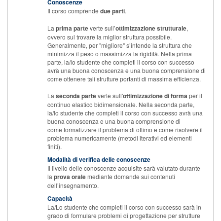
Conoscenze
Il corso comprende
due parti
.
La
prima parte
verte sull’
ottimizzazione strutturale
,
ovvero sul trovare la miglior struttura possibile.
Generalmente, per "migliore" s’intende la struttura che
minimizza il peso o massimizza la rigidità. Nella prima
parte, la/lo studente che completi il corso con successo
avrà una buona conoscenza e una buona comprensione di
come ottenere tali strutture portanti di massima efficienza.
La
seconda parte
verte sull'
ottimizzazione di forma
per il
continuo elastico bidimensionale. Nella seconda parte,
la/lo studente che completi il corso con successo avrà una
buona conoscenza e una buona comprensione di
come formalizzare il problema di ottimo e come risolvere il
problema numericamente (metodi iterativi ed elementi
finiti).
Modalità di verifica delle conoscenze
Il livello delle conoscenze acquisite sarà valutato durante
la
prova orale
mediante domande sui contenuti
dell’insegnamento.
Capacità
La/Lo studente che completi il corso con successo sarà in
grado di formulare problemi di progettazione per strutture