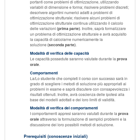
portanti come problemi di ottimizzazione, utilizzando
variabili di dimensione e forma; risolvere problemi discreti;
descrivere algoritmi numerici adatti a problemi di
ottimizzazione strutturale; risolvere alcuni problemi di
ottimizzazione strutturale continua utilizzando il calcolo
delle variazioni
(prima parte)
. Inoltre, saprà formalizzare
un problema di ottimizzazione strutturale e avrà acquisito
la capacità di calcolarne numericamente la
soluzione
(seconda parte)
.
Modalità di verifica delle capacità
Le capacità possedute saranno valutate durante la
prova
orale
.
Comportamenti
La/Lo studente che completi il corso con successo sarà in
grado di scegliere i metodi di soluzione più appropriati ai
problemi in esame e saprà discutere con consapevolezza i
risultati ottenuti. Inoltre, avrà coscienza delle ipotesi alla
base dei modelli adottati e dei loro limiti di validità.
Modalità di verifica dei comportamenti
I comportamenti appresi saranno valutati durante la
prova
orale
attraverso la formulazione di semplici problemi e la
discussione dei loro possibili metodi di soluzione.
Prerequisiti (conoscenze iniziali)