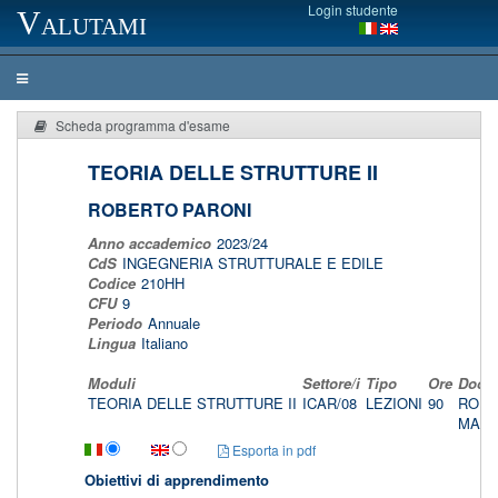
Login studente
Valutami
Scheda programma d'esame
TEORIA DELLE STRUTTURE II
ROBERTO PARONI
Anno accademico
2023/24
CdS
INGEGNERIA STRUTTURALE E EDILE
Codice
210HH
CFU
9
Periodo
Annuale
Lingua
Italiano
Moduli
Settore/i
Tipo
Ore
Docen
TEORIA DELLE STRUTTURE II
ICAR/08
LEZIONI
90
ROBE
MARC
Esporta in pdf
Obiettivi di apprendimento