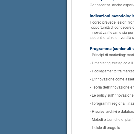
Conoscenza, anche esperienz
Indicazioni metodologi
Il corso prevede lezioni fron
l'opportunità di conoscere c
innovativa rilevante sia pe
studenti di altre università
Programma (contenuti d
- Principi di marketing: ma
- Il marketing strategico e 
- Il collegamento tra marke
- L'innovazione come asset p
- Teoria dell'innovazione e
- Le policy sull'innovazione
- I programmi regionali, naz
- Risorse, archivi e databas
- Metodi e tecniche di piani
- Il ciclo di progetto