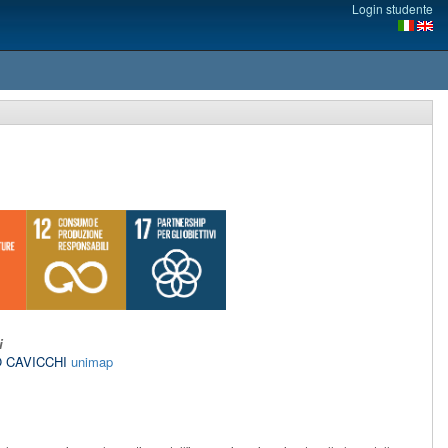
Login studente
i
O CAVICCHI
unimap