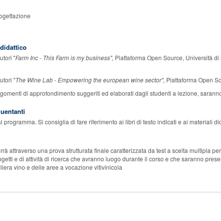
rogettazione
 didattico
utori "
Farm Inc - This Farm is my business",
Piattaforma Open Source, Università d
utori "
The Wine Lab - Empowering the european wine sector",
Piattaforma Open Sour
argomenti di approfondimento suggeriti ed elaborati dagli studenti a lezione, sara
quentanti
 programma. Si consiglia di fare riferimento ai libri di testo indicati e ai materiali d
rà attraverso una prova strutturata finale caratterizzata da test a scelta multipla p
ogetti e di attività di ricerca che avranno luogo durante il corso e che saranno prese
iliera vino e delle aree a vocazione vitivinicola