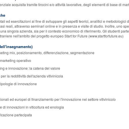
iale acquisita tramite tirocini e/o attività lavorative, degli elementi di base di m
che
tali ed esercitazioni al fine di sviluppare gli aspetti teorici, analitici e metodologici
asi reali, attraverso seminari online e in presenza e visite di studio. Inoltre, uno s
r una singola azienda, sia per il contesto economico di riferimento. Gli studenti pa
 straniere nell'ambito del progetto europeo Start for Future (www.startforfuture.eu)
ell'insegnamento)
rketing mix, posizionamento, differenziazione, segmentazione
il marketing operativo
ting e innovazione: la catena del valore
er la redditività dell'azienda vitivinicola
 tipologie di innovazione
ionali ed europei di finanziamento per l'innovazione nel settore vitivinicolo
e di innovazioni in viticoltura ed enologia
ficazione partecipata