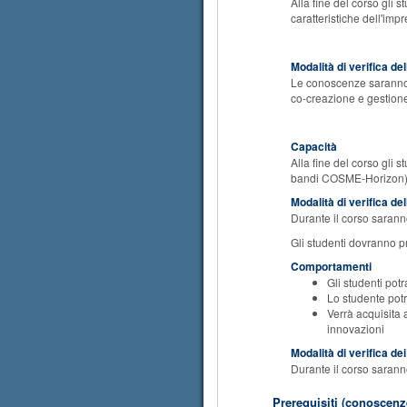
Alla fine del corso gli 
caratteristiche dell'imp
Modalità di verifica d
Le conoscenze saranno v
co-creazione e gestione 
Capacità
Alla fine del corso gli 
bandi COSME-Horizon
Modalità di verifica de
Durante il corso saranno 
Gli studenti dovranno pre
Comportamenti
Gli studenti pot
Lo studente potr
Verrà acquisita a
innovazioni
Modalità di verifica d
Durante il corso saranno
Prerequisiti (conoscenze