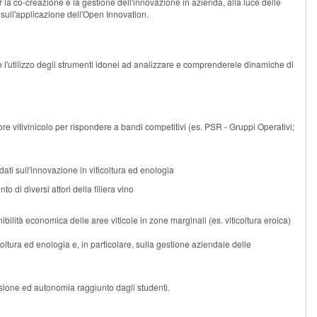
r la co-creazione e la gestione dell'innovazione in azienda, alla luce delle
ti sull'applicazione dell'Open Innovation.
l'utilizzo degli strumenti idonei ad analizzare e comprenderele dinamiche di
ore vitivinicolo per rispondere a bandi competitivi (es. PSR - Gruppi Operativi;
 dati sull'innovazione in viticoltura ed enologia
o di diversi attori della filiera vino
bilità economica delle aree viticole in zone marginali (es. viticoltura eroica)
icoltura ed enologia e, in particolare, sulla gestione aziendale delle
nsione ed autonomia raggiunto dagli studenti.