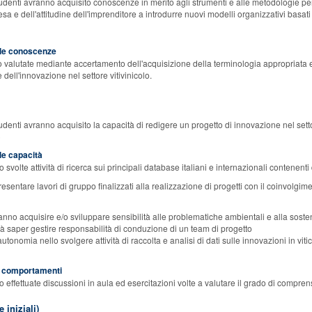
studenti avranno acquisito conoscenze in merito agli strumenti e alle metodologie pe
resa e dell'attitudine dell'imprenditore a introdurre nuovi modelli organizzativi basa
elle conoscenze
alutate mediante accertamento dell'acquisizione della terminologia appropriata e 
dell'innovazione nel settore vitivinicolo.
studenti avranno acquisito la capacità di redigere un progetto di innovazione nel sett
)
lle capacità
svolte attività di ricerca sui principali database italiani e internazionali contenenti
sentare lavori di gruppo finalizzati alla realizzazione di progetti con il coinvolgiment
ranno acquisire e/o sviluppare sensibilità alle problematiche ambientali e alla sosteni
à saper gestire responsabilità di conduzione di un team di progetto
utonomia nello svolgere attività di raccolta e analisi di dati sulle innovazioni in vit
ei comportamenti
 effettuate discussioni in aula ed esercitazioni volte a valutare il grado di compre
 iniziali)