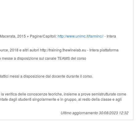
i Macerata, 2015
»
Pagine/Capitoli:
http://www.unimc.it/farminc//
- Intera
ce, 2018 e altri autori http://training.thewinelab.eu - Intera piattaforma
nno messe a disposizione sul canale TEAMS del corso
idattici messi a disposizione dal docente durante il corso.
er la verifica delle conoscenze teoriche, insieme a prove semistrutturate come
ntate dagli studenti singolarmente e in gruppo, al resto della classe e agli
Ultimo aggiornamento 30/08/2023 12:32