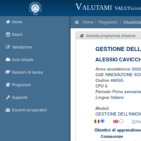
Valutami
VALUT
azion
Home
Home
Programmi
Visualizz
Esami
Scheda programma d'esame
Valutazione
GESTIONE DELL
ALESSIO CAVICCH
Aula virtuale
Anno accademico
2023
Sessioni di laurea
CdS
INNOVAZIONE SOS
Codice
490GG
Programmi
CFU
6
Periodo
Primo semestr
Lingua
Italiano
Supporto
Moduli
Docenti ed operatori
GESTIONE DELL'INNOV
Esp
Obiettivi di apprendime
Conoscenze