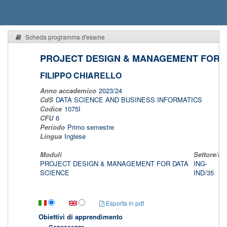
Scheda programma d'esame
PROJECT DESIGN & MANAGEMENT FOR D
FILIPPO CHIARELLO
Anno accademico
2023/24
CdS
DATA SCIENCE AND BUSINESS INFORMATICS
Codice
1075I
CFU
6
Periodo
Primo semestre
Lingua
Inglese
Moduli
Settore/i
PROJECT DESIGN & MANAGEMENT FOR DATA
ING-
SCIENCE
IND/35
Esporta in pdf
Obiettivi di apprendimento