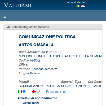
Login studente
Valutami
Scheda programma d'esame
COMUNICAZIONE POLITICA
ANTONIO MASALA
Anno accademico
2021/22
CdS
DISCIPLINE DELLO SPETTACOLO E DELLA COMUNIC
Codice
016QQ
CFU
6
Periodo
Secondo semestre
Lingua
Italiano
Moduli
Settore/i
Tipo
Ore
Docente
COMUNICAZIONE POLITICA
SPS/01
LEZIONI
36
ANTON
Esporta in pdf
Obiettivi di apprendimento
Conoscenze