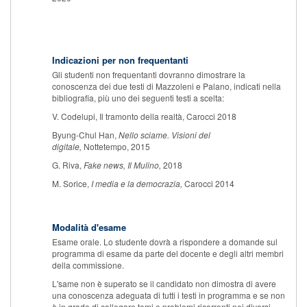
Indicazioni per non frequentanti
Gli studenti non frequentanti dovranno dimostrare la
conoscenza dei due testi di Mazzoleni e Palano, indicati nella
bibliografia, più uno dei seguenti testi a scelta:
V. Codelupi, Il tramonto della realtà, Carocci 2018
Byung-Chul Han,
Nello sciame. Visioni del
digitale,
Nottetempo, 2015
G. Riva,
Fake news, Il Mulino,
2018
M. Sorice,
I media e la democrazia,
Carocci 2014
Modalità d'esame
Esame orale. Lo studente dovrà a rispondere a domande sul
programma di esame da parte del docente e degli altri membri
della commissione.
L'same non è superato se il candidato non dimostra di avere
una conoscenza adeguata di tutti i testi in programma e se non
è in grado di collegare temi e problemi ricorrenti nei diversi