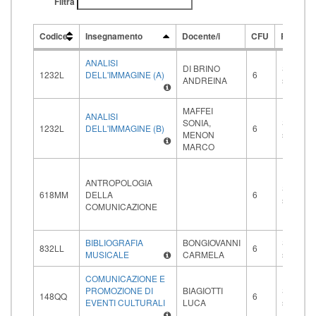
Filtra
Codice
Insegnamento
Docente/i
CFU
Periodo
Codice
Insegnamento
Docente/i
CFU
Periodo
ANALISI
DI BRINO
Second
1232L
DELL'IMMAGINE (A)
6
ANDREINA
semestr
MAFFEI
ANALISI
SONIA,
Second
1232L
DELL'IMMAGINE (B)
6
MENON
semestr
MARCO
ANTROPOLOGIA
Second
618MM
DELLA
6
semestr
COMUNICAZIONE
BIBLIOGRAFIA
BONGIOVANNI
Second
832LL
6
MUSICALE
CARMELA
semestr
COMUNICAZIONE E
PROMOZIONE DI
BIAGIOTTI
Second
148QQ
6
EVENTI CULTURALI
LUCA
semestr