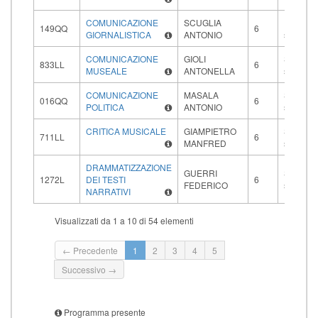
COMUNICAZIONE
SCUGLIA
Primo
149QQ
6
GIORNALISTICA
ANTONIO
semestr
COMUNICAZIONE
GIOLI
Second
833LL
6
MUSEALE
ANTONELLA
semestr
COMUNICAZIONE
MASALA
Second
016QQ
6
POLITICA
ANTONIO
semestr
CRITICA MUSICALE
GIAMPIETRO
Second
711LL
6
MANFRED
semestr
DRAMMATIZZAZIONE
GUERRI
Second
1272L
DEI TESTI
6
FEDERICO
semestr
NARRATIVI
Visualizzati da 1 a 10 di 54 elementi
← Precedente
1
2
3
4
5
Successivo →
Programma presente