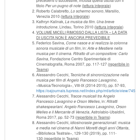
precedenti o successive, inclusa quella uscita con il
titolo
Per un pugno di note
(
lettura integrale
)
Roberto Calabretto,
Lo schermo sonoro
, Marsilio,
Venezia 2010 (
lettura integrale
)
Kathryn Kalinak,
La musica da film. Una breve
introduzione
, Lindau, Torino 2010 (
lettura integrale
)
VOLUME MICELI RIMOSSO DALLA LISTA – LA DATA
DI USCITA NON È ANCORA PREVEDIBILE
Federico Savina,
Come nasce e si realizza la colonna
sonora musicale di un film
, in:
Arte e Mestiere nella
musica per il cinema. Ritratto di un compositore: Carlo
Savina
, Fondazione Centro Sperimentale di
Cinematografia, Roma 2007, pp. 117-127 (
reperibile in
Teams
)
Alessandro Cecchi,
Tecniche di sincronizzazione nella
musica per film di Angelo Francesco Lavagnino
,
«Musica/Tecnologia», VIII-IX (2014-2015), pp. 57-93,
https://oajournals.fupress.net/index.php/mt/article/view/7459
Alessandro Cecchi,
Tracce musicali tra Angelo
Francesco Lavagnino e Orson Welles
, in:
Ritratti
shakespeariani. Angelo Francesco Lavagnino, Orson
Welles e il Mercante di Venezia
, Astrolabio-Ubaldini,
Roma 2017, pp. 52-73 (
reperibile in Teams
)
Alessandro Cecchi,
idiosincrasie generazionali: musica
e media nel cinema di Nanni Moretti degli anni Ottanta
,
«Biblioteca Teatrale», 129-130 (2019), pp. 111-
130 (
reperibile in Teams
)