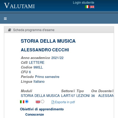
Login studente
Valutami
Scheda programma d'esame
STORIA DELLA MUSICA
ALESSANDRO CECCHI
Anno accademico
2021/22
CdS
LETTERE
Codice
990LL
CFU
6
Periodo
Primo semestre
Lingua
Italiano
Moduli
Settore/i
Tipo
Ore
Docente/i
STORIA DELLA MUSICA
L-ART/07
LEZIONI
36
ALESSAND
Esporta in pdf
Obiettivi di apprendimento
Conoscenze