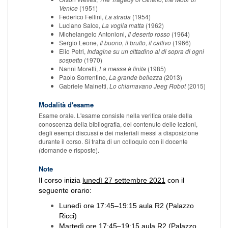
Venice
(1951)
Federico Fellini,
La strada
(1954)
Luciano Salce,
La voglia matta
(1962)
Michelangelo Antonioni,
Il deserto rosso
(1964)
Sergio Leone,
Il buono, il brutto, il cattivo
(1966)
Elio Petri,
Indagine su un cittadino al di sopra di ogni
sospetto
(1970)
Nanni Moretti,
La messa è finita
(1985)
Paolo Sorrentino,
La grande bellezza
(2013)
Gabriele Mainetti,
Lo chiamavano Jeeg Robot
(2015)
Modalità d'esame
Esame orale. L'esame consiste nella verifica orale della
conoscenza della bibliografia, del contenuto delle lezioni,
degli esempi discussi e dei materiali messi a disposizione
durante il corso. Si tratta di un colloquio con il docente
(domande e risposte).
Note
Il corso inizia
lunedì 27 settembre 2021
con il
seguente orario:
Lunedì ore 17:45–19:15 aula R2 (Palazzo
Ricci)
Martedì ore 17:45–19:15 aula R2 (Palazzo