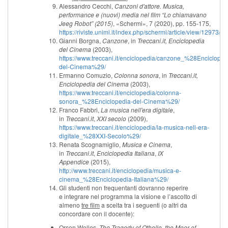
Alessandro Cecchi,
Canzoni d'attore. Musica,
performance e (nuovi) media nel film “Lo chiamavano
Jeeg Robot” (2015)
, «Schermi», 7 (2020), pp. 155-175,
https://riviste.unimi.it/index.php/schermi/article/view/12973/1
Gianni Borgna,
Canzone
, in
Treccani.it, Enciclopedia
del Cinema
(2003),
https://www.treccani.it/enciclopedia/canzone_%28Encicloped
del-Cinema%29/
Ermanno Comuzio,
Colonna sonora
, in
Treccani.it,
Enciclopedia del Cinema
(2003),
https://www.treccani.it/enciclopedia/colonna-
sonora_%28Enciclopedia-del-Cinema%29/
Franco Fabbri,
La musica nell'era digitale
,
in
Treccani.it
,
XXI secolo
(2009),
https://www.treccani.it/enciclopedia/la-musica-nell-era-
digitale_%28XXI-Secolo%29/
Renata Scognamiglio,
Musica e Cinema
,
in
Treccani.it
,
Enciclopedia Italiana
,
IX
Appendice
(2015),
http://www.treccani.it/enciclopedia/musica-e-
cinema_%28Enciclopedia-Italiana%29/
Gli studenti non frequentanti dovranno reperire
e integrare nel programma la visione e l’ascolto di
almeno
tre film
a scelta tra i seguenti (o altri da
concordare con il docente):
Orson Welles,
The Tragedy of Othello, the Moor of