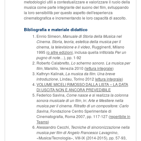
metodologici utili a contestualizzare e valorizzare il ruolo della
musica come parte integrante del suono del film, sviluppando
la loro sensibilità per questo aspetto dell'esperienza
cinematografica e incrementando le loro capacità di ascolto.
Bibliografia e materiale didattico
Ennio Simeon,
Manuale di Storia della Musica nel
Cinema. Storia, teoria, estetica della musica per il
cinema, la televisione e il video
, Rugginenti, Milano
1995 (
o altre edizioni
, inclusa quella intitolata
Per un
pugno di note…
), pp. 1-92
Roberto Calabretto,
Lo schermo sonoro. La musica per
film
, Marsilio, Venezia 2010 (
lettura integrale
)
Kathryn Kalinak,
La musica da film. Una breve
introduzione
, Lindau, Torino 2012
lettura integrale
)
VOLUME MICELI RIMOSSO DALLA LISTA – LA DATA
DI USCITA NON È ANCORA PREVEDIBILE
Federico Savina,
Come nasce e si realizza la colonna
sonora musicale di un film
, in:
Arte e Mestiere nella
musica per il cinema. Ritratto di un compositore: Carlo
Savina
, Fondazione Centro Sperimentale di
Cinematografia, Roma 2007, pp. 117-127 (
reperibile in
Teams
)
Alessandro Cecchi,
Tecniche di sincronizzazione nella
musica per film di Angelo Francesco Lavagnino
,
«Musica/Tecnologia», VIII-IX (2014-2015), pp. 57-93,