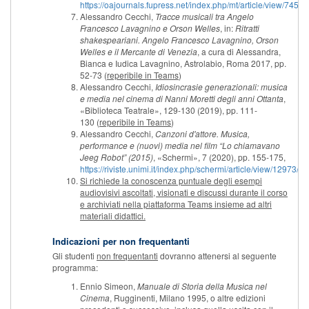
https://oajournals.fupress.net/index.php/mt/article/view/7459
Alessandro Cecchi,
Tracce musicali tra Angelo
Francesco Lavagnino e Orson Welles
, in:
Ritratti
shakespeariani. Angelo Francesco Lavagnino, Orson
Welles e il Mercante di Venezia
, a cura di Alessandra,
Bianca e Iudica Lavagnino, Astrolabio, Roma 2017, pp.
52-73 (
reperibile in Teams
)
Alessandro Cecchi,
Idiosincrasie generazionali: musica
e media nel cinema di Nanni Moretti degli anni Ottanta
,
«Biblioteca Teatrale», 129-130 (2019), pp. 111-
130 (
reperibile in Teams
)
Alessandro Cecchi,
Canzoni d'attore. Musica,
performance e (nuovi) media nel film “Lo chiamavano
Jeeg Robot” (2015)
, «Schermi», 7 (2020), pp. 155-175,
https://riviste.unimi.it/index.php/schermi/article/view/12973/1
Si richiede la conoscenza puntuale degli esempi
audiovisivi ascoltati, visionati e discussi durante il corso
e archiviati nella piattaforma Teams insieme ad altri
materiali didattici.
Indicazioni per non frequentanti
Gli studenti
non frequentanti
dovranno attenersi al seguente
programma:
Ennio Simeon,
Manuale di Storia della Musica nel
Cinema
, Rugginenti, Milano 1995, o altre edizioni