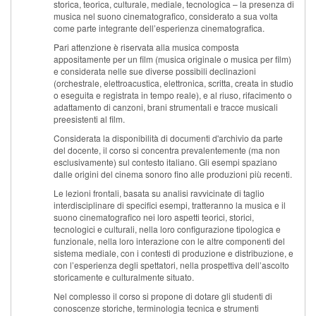
storica, teorica, culturale, mediale, tecnologica – la presenza di
musica nel suono cinematografico, considerato a sua volta
come parte integrante dell’esperienza cinematografica.
Pari attenzione è riservata alla musica composta
appositamente per un film (musica originale o musica per film)
e considerata nelle sue diverse possibili declinazioni
(orchestrale, elettroacustica, elettronica, scritta, creata in studio
o eseguita e registrata in tempo reale), e al riuso, rifacimento o
adattamento di canzoni, brani strumentali e tracce musicali
preesistenti al film.
Considerata la disponibilità di documenti d'archivio da parte
del docente, il corso si concentra prevalentemente (ma non
esclusivamente) sul contesto italiano. Gli esempi spaziano
dalle origini del cinema sonoro fino alle produzioni più recenti.
Le lezioni frontali, basata su analisi ravvicinate di taglio
interdisciplinare di specifici esempi, tratteranno la musica e il
suono cinematografico nei loro aspetti teorici, storici,
tecnologici e culturali, nella loro configurazione tipologica e
funzionale, nella loro interazione con le altre componenti del
sistema mediale, con i contesti di produzione e distribuzione, e
con l’esperienza degli spettatori, nella prospettiva dell’ascolto
storicamente e culturalmente situato.
Nel complesso il corso si propone di dotare gli studenti di
conoscenze storiche, terminologia tecnica e strumenti