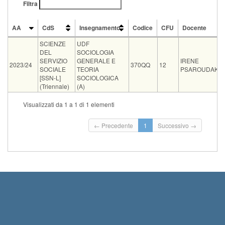
Filtra
AA
CdS
Insegnamento
Codice
CFU
Docente
AA
CdS
Insegnamento
Codice
CFU
Docente
SCIENZE
UDF
DEL
SOCIOLOGIA
SERVIZIO
GENERALE E
IRENE
2023/24
370QQ
12
SOCIALE
TEORIA
PSAROUDAKIS
[SSN-L]
SOCIOLOGICA
(Triennale)
(A)
Ve
Visualizzati da 1 a 1 di 1 elementi
Tipo
Data e ora
Sede
Note
Iscritti
or
← Precedente
1
Successivo →
07-09-2026
Aula E2 Polo
Al momento dell'iscrizione specificare se si
orale
0
09:30
Piagge
intende...
Leggi tutto