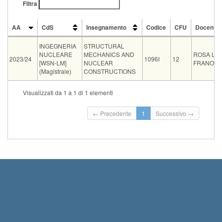
Filtra
AA
CdS
Insegnamento
Codice
CFU
Docente
AA
CdS
Insegnamento
Codice
CFU
Docente
INGEGNERIA
STRUCTURAL
NUCLEARE
MECHANICS AND
ROSA LO
2023/24
1096I
12
[WSN-LM]
NUCLEAR
FRANO
(Magistrale)
CONSTRUCTIONS
Tipo
Data e ora
Sede
Note
Iscritti
Vecchio ord.
Iscrizioni
Visualizzati da 1 a 1 di 1 elementi
Inizio iscrizioni: 07-09
21-09-2026 09:30
0
Termine iscrizioni: 14-
← Precedente
1
Successivo →