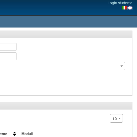
Login studente
10
ente
Moduli