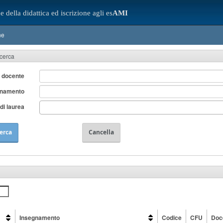
e della didattica ed iscrizione agli es
AMI
ne
icerca
 docente
gnamento
di laurea
erca
Cancella
Insegnamento
Codice
CFU
Doc