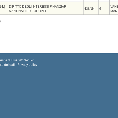
Insegnamento
Codice
CFU
Doc
-L]
DIRITTO DEGLI INTERESSI FINANZIARI
VAN
438NN
6
NAZIONALI ED EUROPEI
MAN
Sede
Note
Iscritti
Vecchio ord.
Iscrizi
i
Inizio 
Aula P2 Polo Piagge
0
Termin
rsità di Pisa
2013-2026
to dei dati - Privacy policy