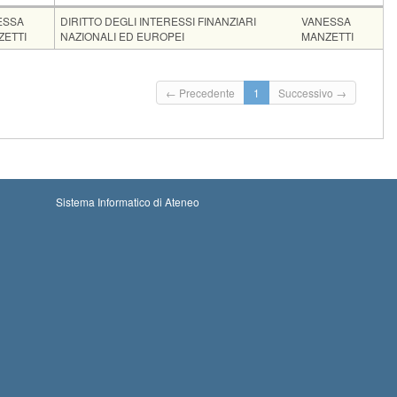
ente
Moduli
ESSA
DIRITTO DEGLI INTERESSI FINANZIARI
VANESSA
ZETTI
NAZIONALI ED EUROPEI
MANZETTI
oni
iscrizioni: 30-08-2026 00:00
Iscrizioni chiuse
← Precedente
1
Successivo →
e iscrizioni: 07-09-2026 23:59
Sistema Informatico di Ateneo