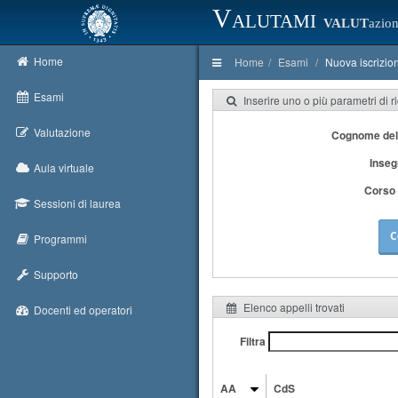
Valutami
VALUT
azion
Home
Home
Esami
Nuova iscrizio
Esami
Inserire uno o più parametri di r
Valutazione
Cognome del
Inse
Aula virtuale
Corso 
Sessioni di laurea
C
Programmi
Supporto
Elenco appelli trovati
Docenti ed operatori
Filtra
AA
CdS