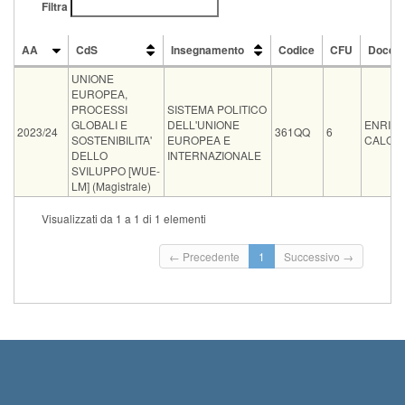
Filtra
AA
CdS
Insegnamento
Codice
CFU
Docen
AA
CdS
Insegnamento
Codice
CFU
Docen
UNIONE
EUROPEA,
PROCESSI
SISTEMA POLITICO
GLOBALI E
DELL'UNIONE
ENRIC
2023/24
361QQ
6
SOSTENIBILITA'
EUROPEA E
CALOSS
DELLO
INTERNAZIONALE
SVILUPPO [WUE-
LM] (Magistrale)
Tipo
Data e ora
Sede
Note
Iscritti
Vecchio ord.
Iscrizioni
Visualizzati da 1 a 1 di 1 elementi
Inizio iscriz
orale
11-09-2026 09:19
Aula Q2 Polo Piagge
0
Termine iscr
← Precedente
1
Successivo →