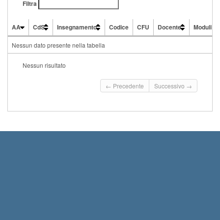
Filtra
AA
CdS
Insegnamento
Codice
CFU
Docente
Moduli
AA
CdS
Insegnamento
Codice
CFU
Docente
Moduli
Nessun dato presente nella tabella
Nessun risultato
← Precedente
Successivo →