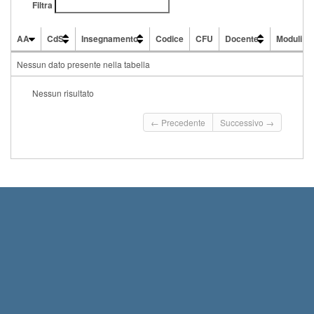
Filtra
AA
CdS
Insegnamento
Codice
CFU
Docente
Moduli
AA
CdS
Insegnamento
Codice
CFU
Docente
Moduli
Nessun dato presente nella tabella
Nessun risultato
← Precedente
Successivo →