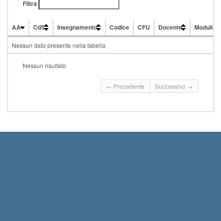
Filtra
AA
CdS
Insegnamento
Codice
CFU
Docente
Moduli
AA
CdS
Insegnamento
Codice
CFU
Docente
Moduli
Nessun dato presente nella tabella
Nessun risultato
← Precedente
Successivo →