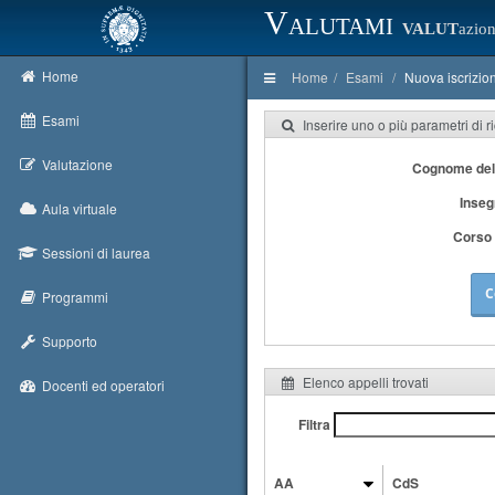
Valutami
VALUT
azion
Home
Home
Esami
Nuova iscrizio
Esami
Inserire uno o più parametri di r
Valutazione
Cognome del
Inse
Aula virtuale
Corso 
Sessioni di laurea
C
Programmi
Supporto
Elenco appelli trovati
Docenti ed operatori
Filtra
AA
CdS