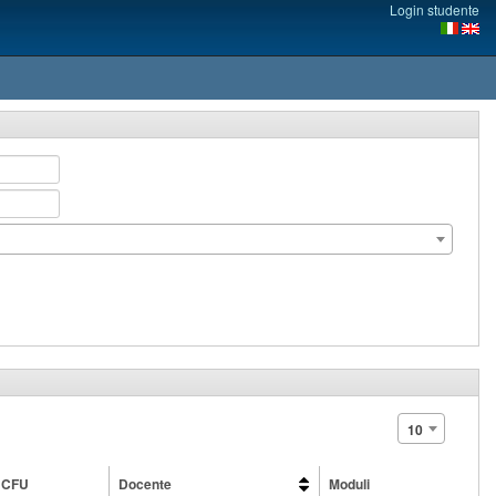
Login studente
10
CFU
Docente
Moduli