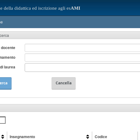
e della didattica ed iscrizione agli es
AMI
ne
icerca
 docente
gnamento
di laurea
erca
Cancella
Insegnamento
Codice