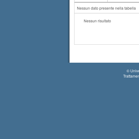
AA
CdS
Nessun dato presente nella tabella
Nessun risultato
©
Unive
Trattamen