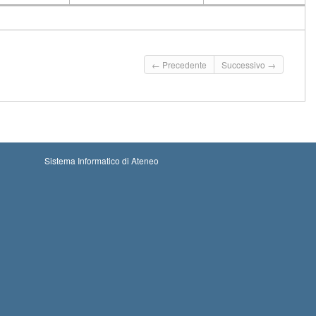
CFU
Docente
Moduli
← Precedente
Successivo →
Sistema Informatico di Ateneo