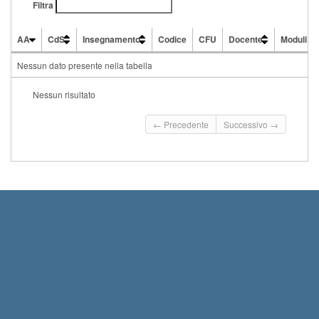
Filtra
AA
CdS
Insegnamento
Codice
CFU
Docente
Moduli
AA
CdS
Insegnamento
Codice
CFU
Docente
Moduli
Nessun dato presente nella tabella
Nessun risultato
← Precedente
Successivo →