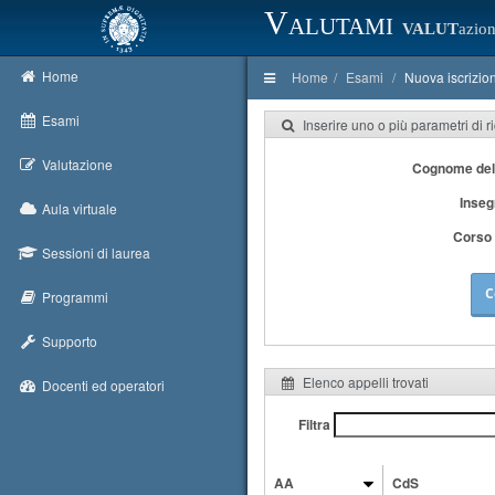
Valutami
VALUT
azion
Home
Home
Esami
Nuova iscrizio
Esami
Inserire uno o più parametri di r
Valutazione
Cognome del
Inse
Aula virtuale
Corso 
Sessioni di laurea
C
Programmi
Supporto
Elenco appelli trovati
Docenti ed operatori
Filtra
AA
CdS