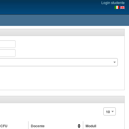
Login studente
10
CFU
Docente
Moduli