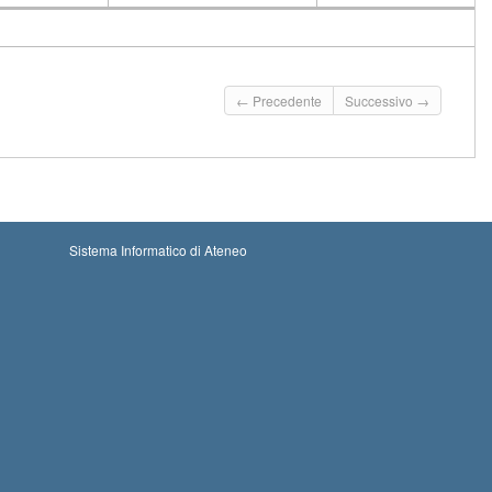
CFU
Docente
Moduli
← Precedente
Successivo →
Sistema Informatico di Ateneo