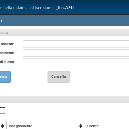
e della didattica ed iscrizione agli es
AMI
ne
icerca
 docente
gnamento
di laurea
erca
Cancella
Insegnamento
Codice