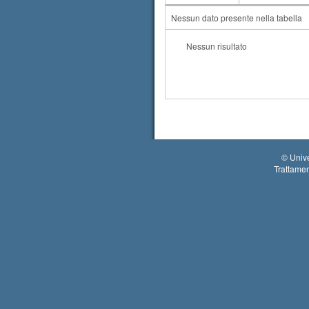
AA
CdS
Nessun dato presente nella tabella
Nessun risultato
©
Unive
Trattamen