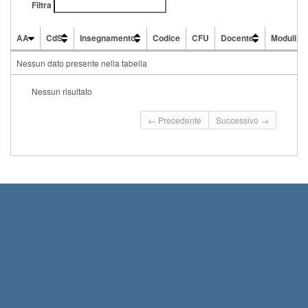
Filtra
AA
CdS
Insegnamento
Codice
CFU
Docente
Moduli
AA
CdS
Insegnamento
Codice
CFU
Docente
Moduli
Nessun dato presente nella tabella
Nessun risultato
← Precedente
Successivo →