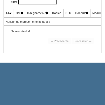
Filtra
AA
CdS
Insegnamento
Codice
CFU
Docente
Moduli
AA
CdS
Insegnamento
Codice
CFU
Docente
Moduli
Nessun dato presente nella tabella
Nessun risultato
← Precedente
Successivo →