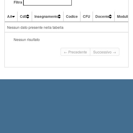
Filtra
AA
CdS
Insegnamento
Codice
CFU
Docente
Moduli
AA
CdS
Insegnamento
Codice
CFU
Docente
Moduli
Nessun dato presente nella tabella
Nessun risultato
← Precedente
Successivo →